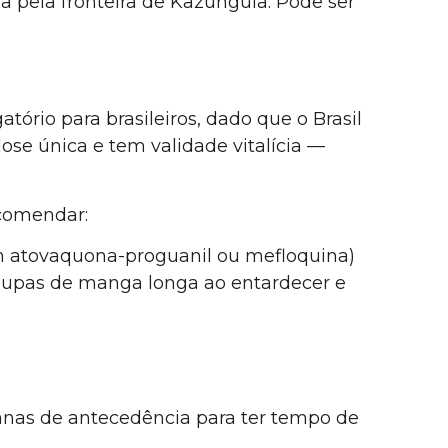
a pela fronteira de Kazungula. Pode ser
atório para brasileiros, dado que o Brasil
ose única e tem validade vitalícia —
ecomendar:
om atovaquona-proguanil ou mefloquina)
roupas de manga longa ao entardecer e
anas de antecedência para ter tempo de