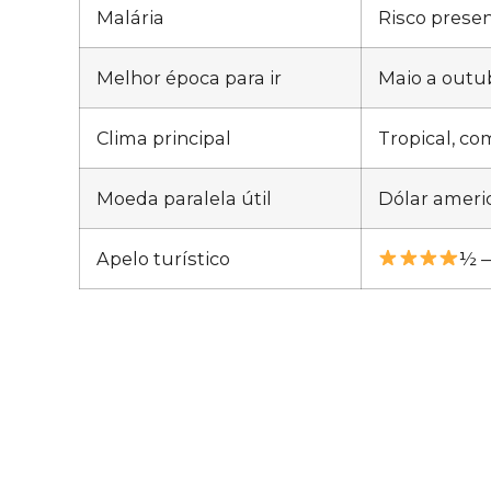
Malária
Risco presen
Melhor época para ir
Maio a outu
Clima principal
Tropical, co
Moeda paralela útil
Dólar ameri
Apelo turístico
½ —