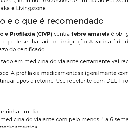
 países, incluindo excursões de um dia ao Botswan
saka e Livingstone.
rio e o que é recomendado
 e Profilaxia (CIVP)
contra
febre amarela
é obrig
cê pode ser barrado na imigração. A vacina é de d
azo do certificado.
izado em medicina do viajante certamente vai r
risco. A profilaxia medicamentosa (geralmente c
tinuar após o retorno. Use repelente com DEET, 
eirinha em dia.
 medicina do viajante com pelo menos 4 a 6 sem
 medicamentos.