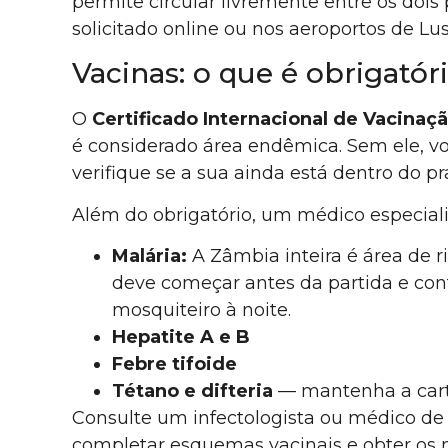
permite circular livremente entre os dois
solicitado online ou nos aeroportos de Lu
Vacinas: o que é obrigató
O
Certificado Internacional de Vacinação
é considerado área endêmica. Sem ele, vo
verifique se a sua ainda está dentro do pr
Além do obrigatório, um médico especial
Malária:
A Zâmbia inteira é área de 
deve começar antes da partida e con
mosquiteiro à noite.
Hepatite A e B
Febre tifoide
Tétano e difteria
— mantenha a cart
Consulte um infectologista ou médico de
completar esquemas vacinais e obter os