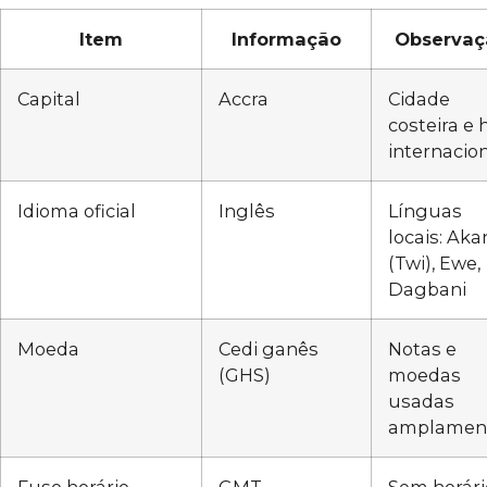
Item
Informação
Observaç
Capital
Accra
Cidade
costeira e
internacio
Idioma oficial
Inglês
Línguas
locais: Aka
(Twi), Ewe,
Dagbani
Moeda
Cedi ganês
Notas e
(GHS)
moedas
usadas
amplamen
Fuso horário
GMT
Sem horári