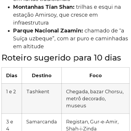
Montanhas Tian Shan:
trilhas e esqui na
estação Amirsoy, que cresce em
infraestrutura
Parque Nacional Zaamin:
chamado de “a
Suíça uzbeque”, com ar puro e caminhadas
em altitude
Roteiro sugerido para 10 dias
Dias
Destino
Foco
1 e 2
Tashkent
Chegada, bazar Chorsu,
metrô decorado,
museus
3 e
Samarcanda
Registan, Gur-e-Amir,
4
Shah-i-Zinda