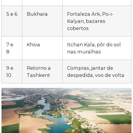
5 e 6
Bukhara
Fortaleza Ark, Po-i-
Kalyan, bazares
cobertos
7 e
Khiva
Itchan Kala, pôr do sol
8
nas muralhas
9 e
Retorno a
Compras, jantar de
10
Tashkent
despedida, voo de volta