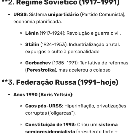
**2.
Regime Soviético (1917–1991)
URSS
: Sistema
unipartidário
(Partido Comunista),
economia planificada.
Lênin
(1917–1924): Revolução e guerra civil.
Stálin
(1924–1953): Industrialização brutal,
expurgos e culto à personalidade.
Gorbachev
(1985–1991): Tentativa de reformas
(
Perestroika
), mas acelerou o colapso.
**3.
Federação Russa (1991–hoje)
Anos 1990 (Boris Yeltsin)
:
Caos pós-URSS
: Hiperinflação, privatizações
corruptas (“oligarcas”).
Constituição de 1993
: Criou um
sistema
semipresidencialista
(presidente forte +