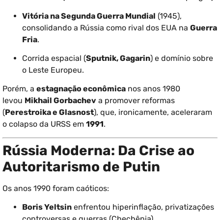
Vitória na Segunda Guerra Mundial
(1945),
consolidando a Rússia como rival dos EUA na
Guerra
Fria
.
Corrida espacial (
Sputnik, Gagarin
) e domínio sobre
o Leste Europeu.
Porém, a
estagnação econômica
nos anos 1980
levou
Mikhail Gorbachev
a promover reformas
(
Perestroika e Glasnost
), que, ironicamente, aceleraram
o colapso da URSS em
1991
.
Rússia Moderna: Da Crise ao
Autoritarismo de Putin
Os anos 1990 foram caóticos:
Boris Yeltsin
enfrentou hiperinflação, privatizações
controversas e guerras (Chechênia).