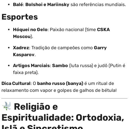
Balé
:
Bolshoi e Mariinsky
são referências mundiais.
Esportes
Hóquei no Gelo
: Paixão nacional (time
CSKA
Moscou
).
Xadrez
: Tradição de campeões como
Garry
Kasparov
.
Artigos Marciais
:
Sambo
(luta russa) e judô (Putin é
faixa preta).
Dica Cultural
: O
banho russo (banya)
é um ritual de
relaxamento com vapor e golpes de galhos de bétula!
Religião e
Espiritualidade: Ortodoxia,
Islã e Sincretismo