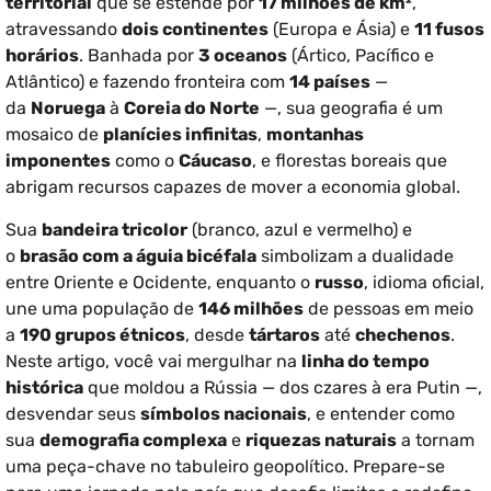
territorial
que se estende por
17 milhões de km²
,
atravessando
dois continentes
(Europa e Ásia) e
11 fusos
horários
. Banhada por
3 oceanos
(Ártico, Pacífico e
Atlântico) e fazendo fronteira com
14 países
—
da
Noruega
à
Coreia do Norte
—, sua geografia é um
mosaico de
planícies infinitas
,
montanhas
imponentes
como o
Cáucaso
, e florestas boreais que
abrigam recursos capazes de mover a economia global.
Sua
bandeira tricolor
(branco, azul e vermelho) e
o
brasão com a águia bicéfala
simbolizam a dualidade
entre Oriente e Ocidente, enquanto o
russo
, idioma oficial,
une uma população de
146 milhões
de pessoas em meio
a
190 grupos étnicos
, desde
tártaros
até
chechenos
.
Neste artigo, você vai mergulhar na
linha do tempo
histórica
que moldou a Rússia — dos czares à era Putin —,
desvendar seus
símbolos nacionais
, e entender como
sua
demografia complexa
e
riquezas naturais
a tornam
uma peça-chave no tabuleiro geopolítico. Prepare-se