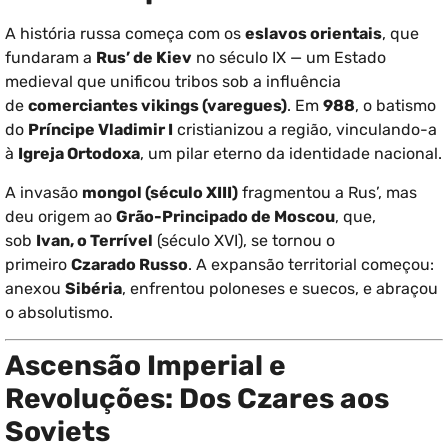
A história russa começa com os
eslavos orientais
, que
fundaram a
Rus’ de Kiev
no século IX — um Estado
medieval que unificou tribos sob a influência
de
comerciantes vikings (varegues)
. Em
988
, o batismo
do
Príncipe Vladimir I
cristianizou a região, vinculando-a
à
Igreja Ortodoxa
, um pilar eterno da identidade nacional.
A invasão
mongol (século XIII)
fragmentou a Rus’, mas
deu origem ao
Grão-Principado de Moscou
, que,
sob
Ivan, o Terrível
(século XVI), se tornou o
primeiro
Czarado Russo
. A expansão territorial começou:
anexou
Sibéria
, enfrentou poloneses e suecos, e abraçou
o absolutismo.
Ascensão Imperial e
Revoluções: Dos Czares aos
Soviets