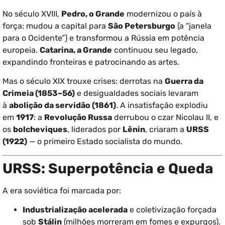
No século XVIII,
Pedro, o Grande
modernizou o país à
força: mudou a capital para
São Petersburgo
(a “janela
para o Ocidente”) e transformou a Rússia em potência
europeia.
Catarina, a Grande
continuou seu legado,
expandindo fronteiras e patrocinando as artes.
Mas o século XIX trouxe crises: derrotas na
Guerra da
Crimeia (1853–56)
e desigualdades sociais levaram
à
abolição da servidão (1861)
. A insatisfação explodiu
em
1917
: a
Revolução Russa
derrubou o czar Nicolau II, e
os
bolcheviques
, liderados por
Lênin
, criaram a
URSS
(1922)
— o primeiro Estado socialista do mundo.
URSS: Superpotência e Queda
A era soviética foi marcada por:
Industrialização acelerada
e coletivização forçada
sob
Stálin
(milhões morreram em fomes e expurgos).