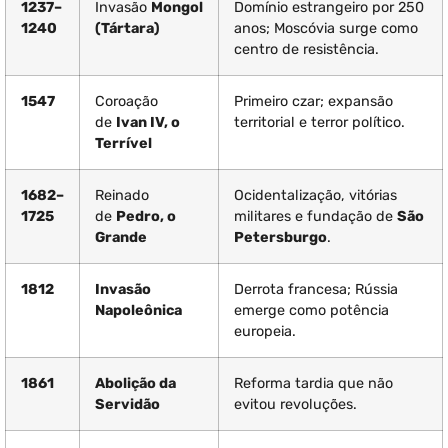
1237–
Invasão
Mongol
Domínio estrangeiro por 250
1240
(Tártara)
anos; Moscóvia surge como
centro de resistência.
1547
Coroação
Primeiro czar; expansão
de
Ivan IV, o
territorial e terror político.
Terrível
1682–
Reinado
Ocidentalização, vitórias
1725
de
Pedro, o
militares e fundação de
São
Grande
Petersburgo
.
1812
Invasão
Derrota francesa; Rússia
Napoleônica
emerge como potência
europeia.
1861
Abolição da
Reforma tardia que não
Servidão
evitou revoluções.