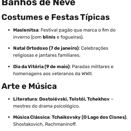
Banhos de Neve
Costumes e Festas Típicas
Maslenitsa
: Festival pagão que marca o fim do
inverno (com
blinis
e fogueiras).
Natal Ortodoxo (7 de janeiro)
: Celebrações
religiosas e jantares familiares.
Dia da Vitória (9 de maio)
: Paradas militares e
homenagens aos veteranos da WWII.
Arte e Música
Literatura
:
Dostoiévski, Tolstói, Tchekhov
–
mestres do drama psicológico.
Música Clássica
:
Tchaikovsky (O Lago dos Cisnes)
,
Shostakovich, Rachmaninoff.