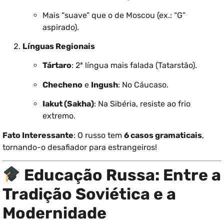
Mais “suave” que o de Moscou (ex.: “G”
aspirado).
Línguas Regionais
Tártaro
: 2ª língua mais falada (Tatarstão).
Checheno
e
Ingush
: No Cáucaso.
Iakut (Sakha)
: Na Sibéria, resiste ao frio
extremo.
Fato Interessante
: O russo tem
6 casos gramaticais
,
tornando-o desafiador para estrangeiros!
Educação Russa: Entre a
Tradição Soviética e a
Modernidade