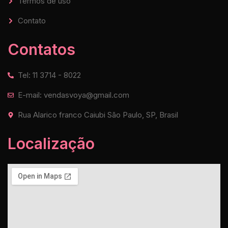
Termos de uso
Contato
Contatos
Tel: 11 3714 - 8022
E-mail: vendasvoya@gmail.com
Rua Alarico franco Caiubi São Paulo, SP, Brasil
Localização