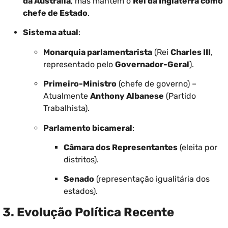
da Austrália
, mas mantêm o
Rei da Inglaterra como
chefe de Estado
.
Sistema atual
:
Monarquia parlamentarista
(Rei
Charles III
,
representado pelo
Governador-Geral
).
Primeiro-Ministro
(chefe de governo) –
Atualmente
Anthony Albanese
(Partido
Trabalhista).
Parlamento bicameral
:
Câmara dos Representantes
(eleita por
distritos).
Senado
(representação igualitária dos
estados).
3. Evolução Política Recente