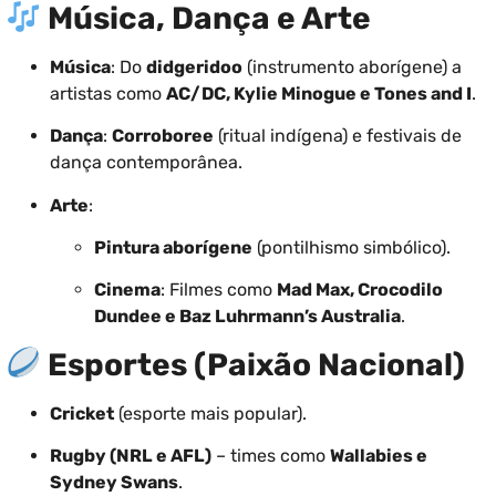
Música, Dança e Arte
Música
: Do
didgeridoo
(instrumento aborígene) a
artistas como
AC/DC, Kylie Minogue e Tones and I
.
Dança
:
Corroboree
(ritual indígena) e festivais de
dança contemporânea.
Arte
:
Pintura aborígene
(pontilhismo simbólico).
Cinema
: Filmes como
Mad Max, Crocodilo
Dundee e Baz Luhrmann’s Australia
.
Esportes (Paixão Nacional)
Cricket
(esporte mais popular).
Rugby (NRL e AFL)
– times como
Wallabies e
Sydney Swans
.