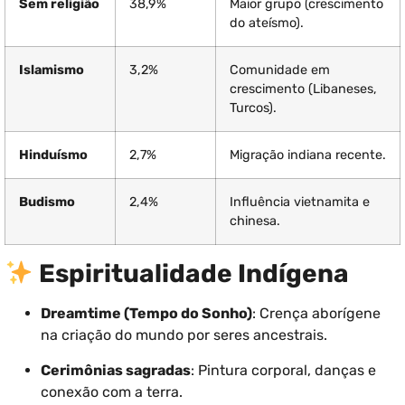
Sem religião
38,9%
Maior grupo (crescimento
do ateísmo).
Islamismo
3,2%
Comunidade em
crescimento (Libaneses,
Turcos).
Hinduísmo
2,7%
Migração indiana recente.
Budismo
2,4%
Influência vietnamita e
chinesa.
Espiritualidade Indígena
Dreamtime (Tempo do Sonho)
: Crença aborígene
na criação do mundo por seres ancestrais.
Cerimônias sagradas
: Pintura corporal, danças e
conexão com a terra.