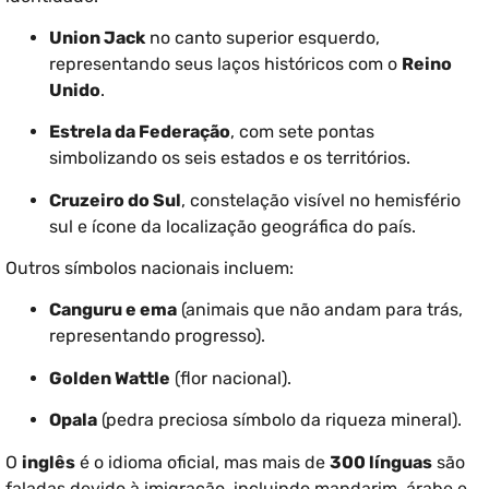
Union Jack
no canto superior esquerdo,
representando seus laços históricos com o
Reino
Unido
.
Estrela da Federação
, com sete pontas
simbolizando os seis estados e os territórios.
Cruzeiro do Sul
, constelação visível no hemisfério
sul e ícone da localização geográfica do país.
Outros símbolos nacionais incluem:
Canguru e ema
(animais que não andam para trás,
representando progresso).
Golden Wattle
(flor nacional).
Opala
(pedra preciosa símbolo da riqueza mineral).
O
inglês
é o idioma oficial, mas mais de
300 línguas
são
faladas devido à imigração, incluindo mandarim, árabe e