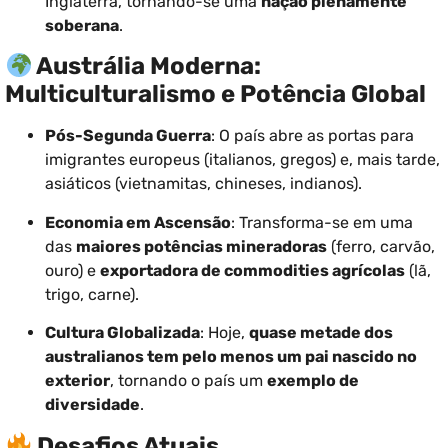
Inglaterra, tornando-se uma
nação plenamente
soberana
.
Austrália Moderna:
Multiculturalismo e Potência Global
Pós-Segunda Guerra
: O país abre as portas para
imigrantes europeus (italianos, gregos) e, mais tarde,
asiáticos (vietnamitas, chineses, indianos).
Economia em Ascensão
: Transforma-se em uma
das
maiores potências mineradoras
(ferro, carvão,
ouro) e
exportadora de commodities agrícolas
(lã,
trigo, carne).
Cultura Globalizada
: Hoje,
quase metade dos
australianos tem pelo menos um pai nascido no
exterior
, tornando o país um
exemplo de
diversidade
.
Desafios Atuais