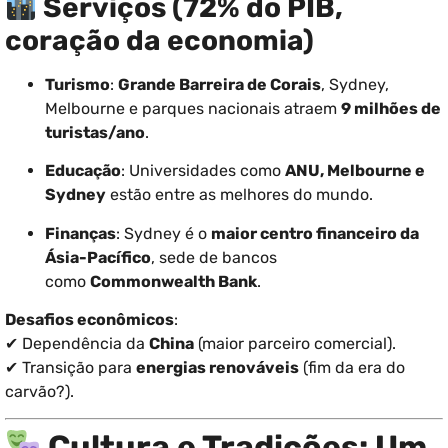
Serviços (72% do PIB,
coração da economia)
Turismo
:
Grande Barreira de Corais
, Sydney,
Melbourne e parques nacionais atraem
9 milhões de
turistas/ano
.
Educação
: Universidades como
ANU, Melbourne e
Sydney
estão entre as melhores do mundo.
Finanças
: Sydney é o
maior centro financeiro da
Ásia-Pacífico
, sede de bancos
como
Commonwealth Bank
.
Desafios econômicos
:
✔ Dependência da
China
(maior parceiro comercial).
✔ Transição para
energias renováveis
(fim da era do
carvão?).
Cultura e Tradições: Um