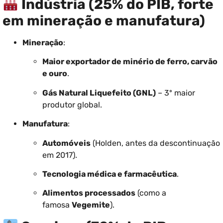
Indústria (25% do PIB, forte
em mineração e manufatura)
Mineração
:
Maior exportador de minério de ferro, carvão
e ouro
.
Gás Natural Liquefeito (GNL)
– 3º maior
produtor global.
Manufatura
:
Automóveis
(Holden, antes da descontinuação
em 2017).
Tecnologia médica e farmacêutica
.
Alimentos processados
(como a
famosa
Vegemite
).