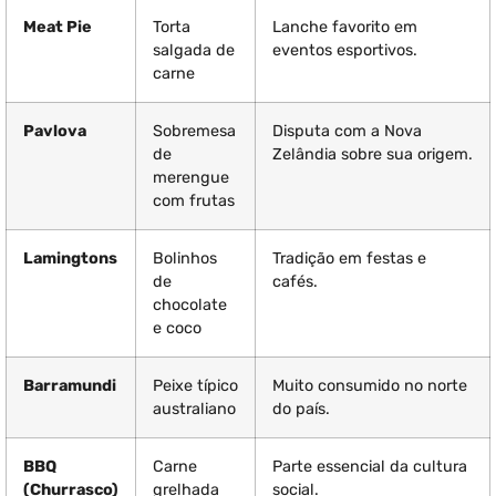
Meat Pie
Torta
Lanche favorito em
salgada de
eventos esportivos.
carne
Pavlova
Sobremesa
Disputa com a Nova
de
Zelândia sobre sua origem.
merengue
com frutas
Lamingtons
Bolinhos
Tradição em festas e
de
cafés.
chocolate
e coco
Barramundi
Peixe típico
Muito consumido no norte
australiano
do país.
BBQ
Carne
Parte essencial da cultura
(Churrasco)
grelhada
social.