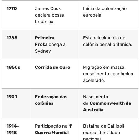
1770
James Cook
Início da colonização
declara posse
europeia.
britânica
1788
Primeira
Estabelecimento de
Frota
chega a
colônia penal britânica.
Sydney
1850s
Corrida do Ouro
Migração em massa,
crescimento econômico
acelerado.
1901
Federação das
Nascimento
colônias
da
Commonwealth da
Austrália
.
1914-
Participação na
1ª
Batalha de Gallipoli
1918
Guerra Mundial
marca identidade
nacional.