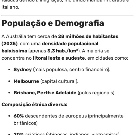
italiano.
População e Demografia
A Austrália tem cerca de
28 milhões de habitantes
(2025)
, com uma
densidade populacional
baixíssima
(apenas
3,3 hab./km²
). A maioria se
concentra no
litoral leste e sudeste
, em cidades como:
Sydney
(mais populosa, centro financeiro).
Melbourne
(capital cultural).
Brisbane, Perth e Adelaide
(polos regionais).
Composição étnica diversa:
60%
descendentes de europeus (principalmente
britânicos).
20%
asiáticos (chineses, indianos, vietnamitas).