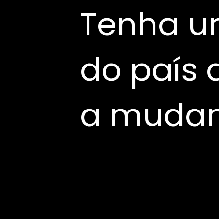
Tenha u
do país a
a mudanç