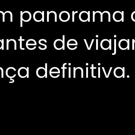
m panorama 
ntes de viajar
a definitiva.