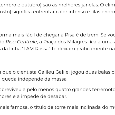
setembro e outubro) são as melhores janelas. O cl
agosto) significa enfrentar calor intenso e filas en
 forma mais fácil de chegar a Pisa é de trem. Se v
ção
Pisa Centrale
, a Praça dos Milagres fica a um
us da linha “LAM Rossa” te deixam praticamente na
 que o cientista Galileu Galilei jogou duas balas
da queda independe da massa.
 sobreviveu a pelo menos quatro grandes terremo
emores e a impede de desabar.
mais famosa, o título de torre mais inclinada do 