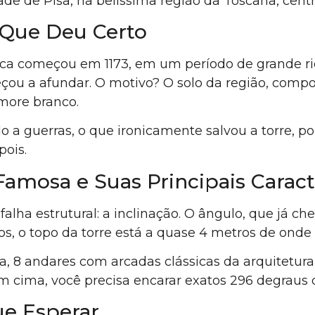
 de Pisa, na belíssima região da Toscana, centro 
 Que Deu Certo
ica começou em 1173, em um período de grande riq
u a afundar. O motivo? O solo da região, composto
more branco.
o a guerras, o que ironicamente salvou a torre, po
pois.
Famosa e Suas Principais Caract
ha estrutural: a inclinação. O ângulo, que já cheg
s, o topo da torre está a quase 4 metros de onde e
ura, 8 andares com arcadas clássicas da arquitetu
em cima, você precisa encarar exatos 296 degrau
ue Esperar