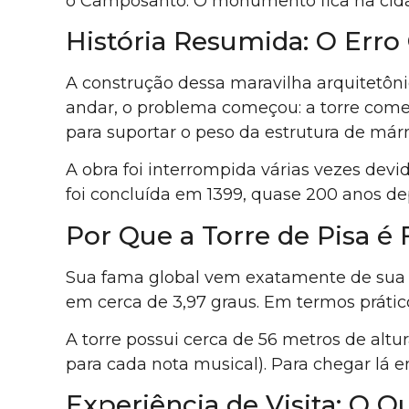
o Camposanto. O monumento fica na cidade
História Resumida: O Erro
A construção dessa maravilha arquitetôn
andar, o problema começou: a torre começo
para suportar o peso da estrutura de már
A obra foi interrompida várias vezes devid
foi concluída em 1399, quase 200 anos de
Por Que a Torre de Pisa é 
Sua fama global vem exatamente de sua fal
em cerca de 3,97 graus. Em termos prático
A torre possui cerca de 56 metros de alt
para cada nota musical). Para chegar lá 
Experiência de Visita: O Q