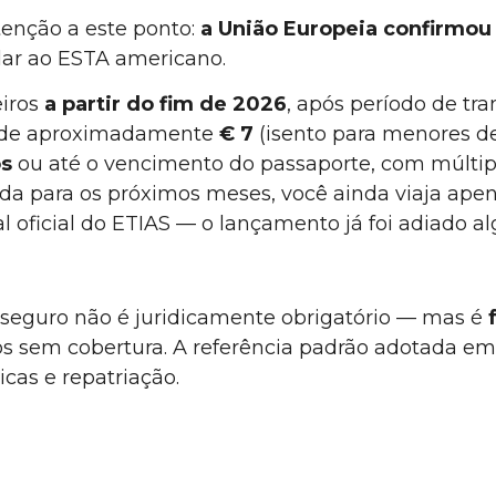
enção a este ponto:
a União Europeia confirmo
lar ao ESTA americano.
eiros
a partir do fim de 2026
, após período de tr
a de aproximadamente
€ 7
(isento para menores de
os
ou até o vencimento do passaporte, com múltip
da para os próximos meses, você ainda viaja apen
l oficial do ETIAS — o lançamento já foi adiado a
 o seguro não é juridicamente obrigatório — mas é
vos sem cobertura. A referência padrão adotada e
cas e repatriação.