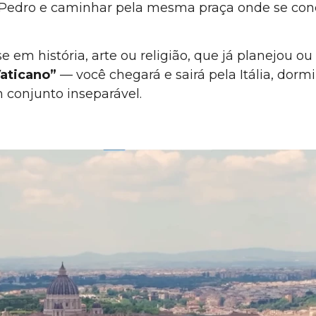
ão Pedro e caminhar pela mesma praça onde se c
se em história, arte ou religião, que já planejou 
Vaticano”
— você chegará e sairá pela Itália, dorm
 conjunto inseparável.