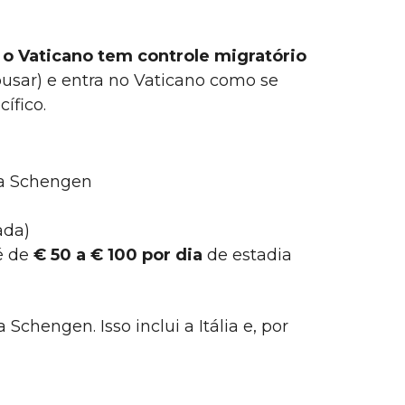
e o Vaticano tem controle migratório
ousar) e entra no Vaticano como se
ífico.
a Schengen
ada)
é de
€ 50 a € 100 por dia
de estadia
chengen. Isso inclui a Itália e, por