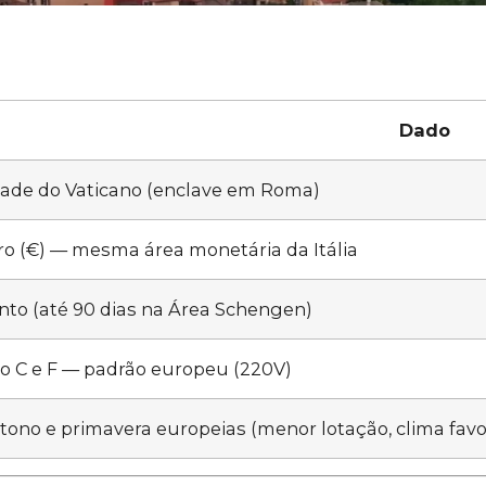
Dado
dade do Vaticano (enclave em Roma)
ro (€) — mesma área monetária da Itália
nto (até 90 dias na Área Schengen)
po C e F — padrão europeu (220V)
ono e primavera europeias (menor lotação, clima favo