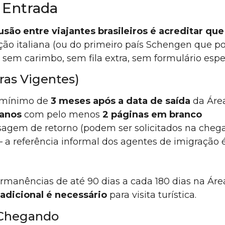
 Entrada
usão entre viajantes brasileiros é acreditar qu
ção italiana (ou do primeiro país Schengen que p
em carimbo, sem fila extra, sem formulário espec
as Vigentes)
 mínimo de
3 meses após a data de saída
da Áre
 anos
com pelo menos
2 páginas em branco
gem de retorno (podem ser solicitados na cheg
a referência informal dos agentes de imigração 
manências de até 90 dias a cada 180 dias na Área S
adicional é necessário
para visita turística.
 Chegando