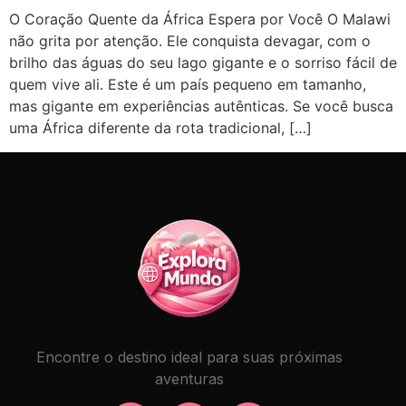
O Coração Quente da África Espera por Você O Malawi
não grita por atenção. Ele conquista devagar, com o
brilho das águas do seu lago gigante e o sorriso fácil de
quem vive ali. Este é um país pequeno em tamanho,
mas gigante em experiências autênticas. Se você busca
uma África diferente da rota tradicional, […]
Encontre o destino ideal para suas próximas
aventuras