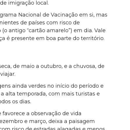
de imigração local.
ograma Nacional de Vacinação em si, mas
enientes de países com risco de
o (o antigo “cartão amarelo”) em dia. Vale
 é presente em boa parte do território.
eca, de maio a outubro, e a chuvosa, de
iajar.
ens ainda verdes no início do período e
 a alta temporada, com mais turistas e
os os dias.
e favorece a observação de vida
 dezembro e março, deixa a paisagem
m com risco de estradas alagadas e menos