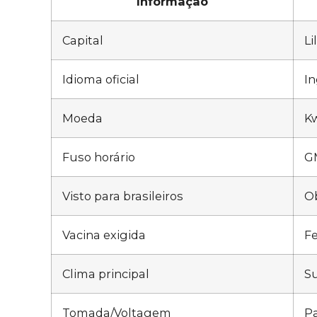
Informação
Capital
L
Idioma oficial
In
Moeda
K
Fuso horário
GM
Visto para brasileiros
Ob
Vacina exigida
Fe
Clima principal
Su
Tomada/Voltagem
Pa