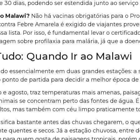
 30 dias, podendo ser estendida junto ao serviço 
ao Malawi?
Não há vacinas obrigatórias para o Pr
contra Febre Amarela é exigido de viajantes prov
a lista. Por isso, é fundamental levar o certificad
 sobre profilaxia para malária, já que a doença
udo: Quando Ir ao Malawi
do essencialmente em duas grandes estações: a s
 ponto de partida para decidir a melhor época de v
 e agosto, traz temperaturas mais amenas, paisag
animais se concentram perto das fontes de água. É
tos, mas também com céu limpo praticamente tod
sifica bastante antes das chuvas chegarem, o qu
nte quentes e secos. Já a estação chuvosa, entre
a e para quem gosta de paisagens tropicais, poré