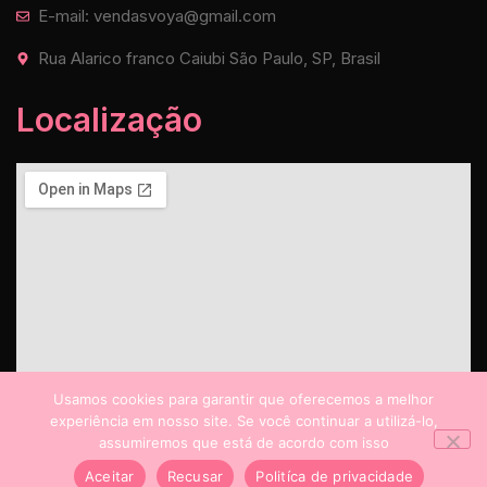
E-mail: vendasvoya@gmail.com
Rua Alarico franco Caiubi São Paulo, SP, Brasil
Localização
Usamos cookies para garantir que oferecemos a melhor
experiência em nosso site. Se você continuar a utilizá-lo,
assumiremos que está de acordo com isso
Aceitar
Recusar
Politíca de privacidade