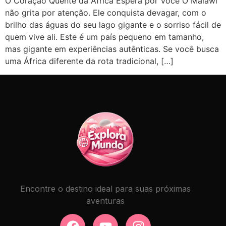
O Coração Quente da África Espera por Você O Malawi
não grita por atenção. Ele conquista devagar, com o
brilho das águas do seu lago gigante e o sorriso fácil de
quem vive ali. Este é um país pequeno em tamanho,
mas gigante em experiências autênticas. Se você busca
uma África diferente da rota tradicional, […]
Encontre o destino ideal para suas próximas
aventuras