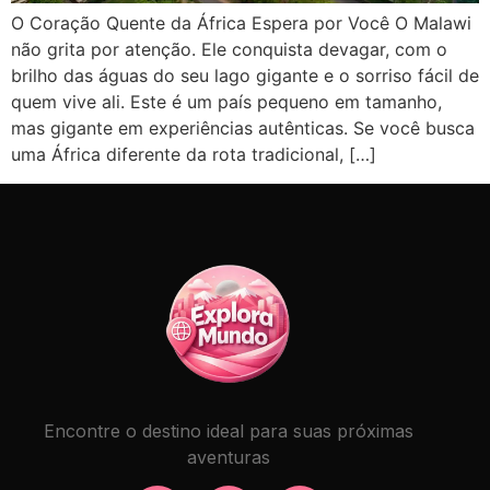
O Coração Quente da África Espera por Você O Malawi
não grita por atenção. Ele conquista devagar, com o
brilho das águas do seu lago gigante e o sorriso fácil de
quem vive ali. Este é um país pequeno em tamanho,
mas gigante em experiências autênticas. Se você busca
uma África diferente da rota tradicional, […]
Encontre o destino ideal para suas próximas
aventuras