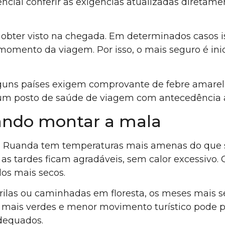
cial conferir as exigências atualizadas direta
l obter visto na chegada. Em determinados casos 
momento da viagem. Por isso, o mais seguro é ini
guns países exigem comprovante de febre amarela
um posto de saúde de viagem com antecedência aj
uando montar a mala
, Ruanda tem temperaturas mais amenas do que s
s tardes ficam agradáveis, sem calor excessivo
dos mais secos.
rilas ou caminhadas em floresta, os meses mais s
s mais verdes e menor movimento turístico pode p
dequados.