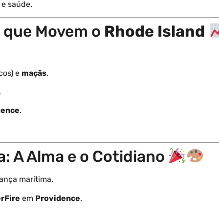
 e saúde.
s que Movem o
Rhode Island
cos) e
maçãs
.
.
dence
.
da: A Alma e o Cotidiano
ança marítima.
rFire
em
Providence
.