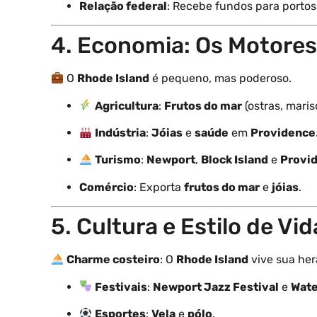
Relação federal
: Recebe fundos para portos
4. Economia: Os Motore
O
Rhode Island
é pequeno, mas poderoso.
Agricultura
:
Frutos do mar
(ostras, maris
Indústria
:
Jóias
e
saúde
em
Providence
Turismo
:
Newport
,
Block Island
e
Provi
Comércio
: Exporta
frutos do mar
e
jóias
.
5. Cultura e Estilo de Vi
Charme costeiro
: O
Rhode Island
vive sua her
Festivais
:
Newport Jazz Festival
e
Wate
Esportes
:
Vela
e
pólo
.