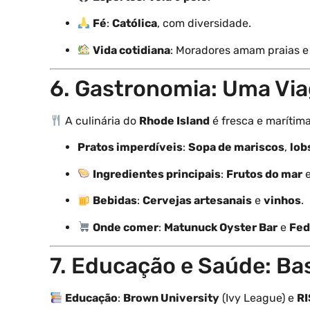
Fé
:
Católica
, com diversidade.
Vida cotidiana
: Moradores amam praias e
6. Gastronomia: Uma Vi
A culinária do
Rhode Island
é fresca e marítima
Pratos imperdíveis
:
Sopa de mariscos
,
lob
Ingredientes principais
:
Frutos do mar
Bebidas
:
Cervejas artesanais
e
vinhos
.
Onde comer
:
Matunuck Oyster Bar
e
Fed
7. Educação e Saúde: Ba
Educação
:
Brown University
(Ivy League) e
R