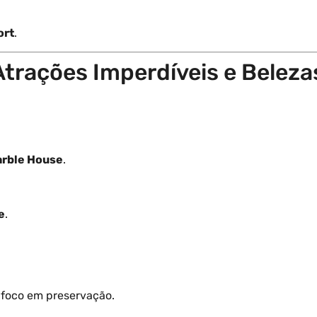
ort
.
Atrações Imperdíveis e Belez
rble House
.
e
.
foco em preservação.