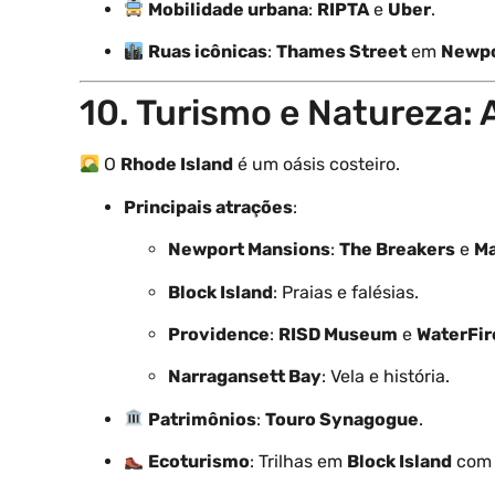
Mobilidade urbana
:
RIPTA
e
Uber
.
Ruas icônicas
:
Thames Street
em
Newp
10. Turismo e Natureza: 
O
Rhode Island
é um oásis costeiro.
Principais atrações
:
Newport Mansions
:
The Breakers
e
Ma
Block Island
: Praias e falésias.
Providence
:
RISD Museum
e
WaterFir
Narragansett Bay
: Vela e história.
Patrimônios
:
Touro Synagogue
.
Ecoturismo
: Trilhas em
Block Island
com 