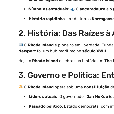
Símbolos estaduais
:
O
ancoradouro
e o
História rapidinha
: Lar de tribos
Narragans
2. História: Das Raízes à
O
Rhode Island
é pioneiro em liberdade. Fund
Newport
foi um hub marítimo no
século XVIII
.
Hoje, o
Rhode Island
celebra sua história em
The 
3. Governo e Política: 
O
Rhode Island
opera sob uma
constituição
d
Líderes atuais
: O governador
Dan McKee
(d
Passado político
: Estado democrata, com inf