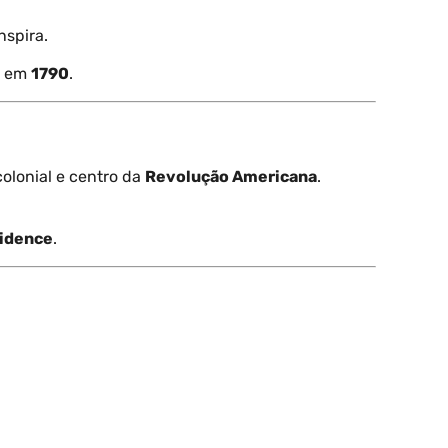
nspira.
o em
1790
.
colonial e centro da
Revolução Americana
.
idence
.