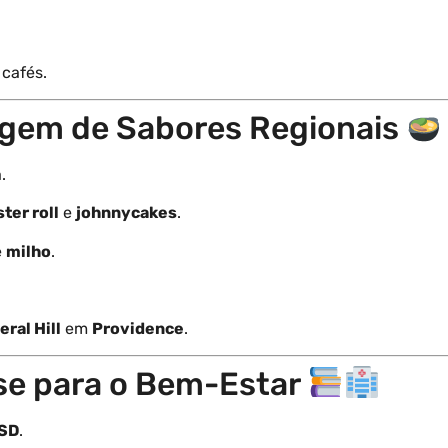
 cafés.
agem de Sabores Regionais
.
ster roll
e
johnnycakes
.
e
milho
.
eral Hill
em
Providence
.
se para o Bem-Estar
ISD
.