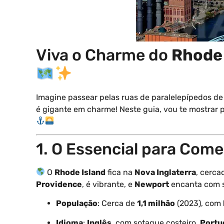
Viva o Charme do
Rhode 
Imagine passear pelas ruas de paralelepípedos d
é gigante em charme! Neste guia, vou te mostrar 
1. O Essencial para Com
O
Rhode Island
fica na
Nova Inglaterra
, cerca
Providence
, é vibrante, e
Newport
encanta com s
População
: Cerca de
1,1 milhão
(2023), com
Idioma
:
Inglês
, com sotaque costeiro.
Portu