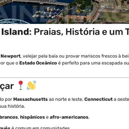
Island
: Praias, História e um
e
Newport
, velejar pela baía ou provar mariscos frescos à be
por que o
Estado Oceânico
é perfeito para uma escapada ou
eçar
do por
Massachusetts
ao norte e leste,
Connecticut
a oeste
ua história.
brancos
,
hispânicos
e
afro-americanos
.
guês
é comum em comunidades.