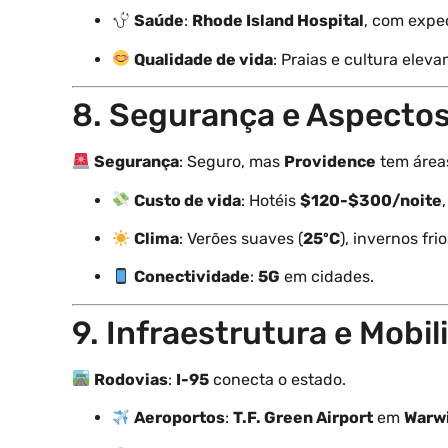
Saúde
:
Rhode Island Hospital
, com expe
Qualidade de vida
: Praias e cultura elev
8. Segurança e Aspectos 
Segurança
: Seguro, mas
Providence
tem áreas
Custo de vida
: Hotéis
$120-$300/noite
Clima
: Verões suaves (
25ºC
), invernos frio
Conectividade
:
5G
em cidades.
9. Infraestrutura e Mobi
Rodovias
:
I-95
conecta o estado.
Aeroportos
:
T.F. Green Airport
em
Warw