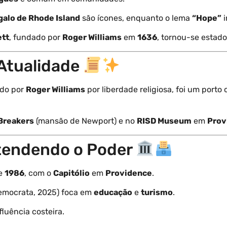
galo de Rhode Island
são ícones, enquanto o lema
“Hope”
i
ett
, fundado por
Roger Williams
em
1636
, tornou-se estad
 Atualidade
ado por
Roger Williams
por liberdade religiosa, foi um porto 
Breakers
(mansão de Newport) e no
RISD Museum
em
Prov
Entendendo o Poder
e
1986
, com o
Capitólio
em
Providence
.
emocrata, 2025) foca em
educação
e
turismo
.
luência costeira.