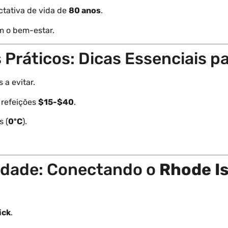
ctativa de vida de
80 anos
.
am o bem-estar.
Práticos: Dicas Essenciais p
 a evitar.
, refeições
$15-$40
.
s (
0ºC
).
lidade: Conectando o
Rhode I
ick
.