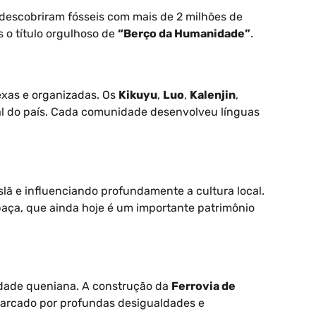
 descobriram fósseis com mais de 2 milhões de
 o título orgulhoso de
“Berço da Humanidade”
.
exas e organizadas. Os
Kikuyu
,
Luo
,
Kalenjin
,
l do país. Cada comunidade desenvolveu línguas
slã e influenciando profundamente a cultura local.
a, que ainda hoje é um importante patrimônio
edade queniana. A construção da
Ferrovia de
 marcado por profundas desigualdades e