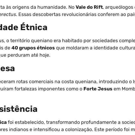
nta às origens da humanidade. No
Vale do Rift
, arqueólogos
erectus
. Essas descobertas revolucionárias conferem ao país
dade Étnica
, o território queniano era habitado por sociedades compl
is de
40 grupos étnicos
que moldaram a identidade cultura
que perduram até hoje.
uesa
eceram rotas comerciais na costa queniana, introduzindo o I
uíram fortalezas imponentes como o
Forte Jesus
em Mombaç
sistência
ica
foi estabelecido, transformando profundamente a soci
res indianos e intensificou a colonização. Este período foi