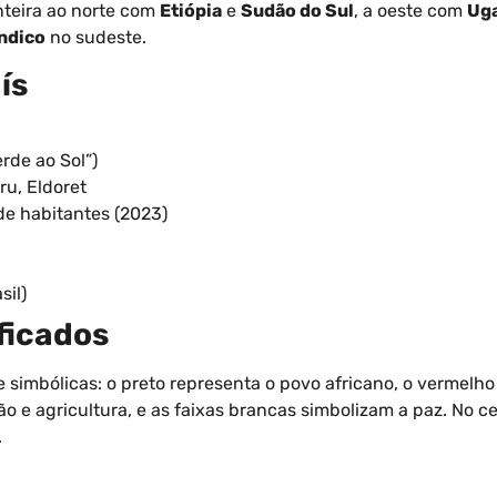
onteira ao norte com
Etiópia
e
Sudão do Sul
, a oeste com
Ug
ndico
no sudeste.
ís
rde ao Sol”)
u, Eldoret
de habitantes (2023)
sil)
ficados
simbólicas: o preto representa o povo africano, o vermelho
o e agricultura, e as faixas brancas simbolizam a paz. No 
.