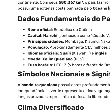
continente. Com seus
580.367 km²
, o país faz fr
possui uma extensa costa banhada pelo
Oceano Í
Dados Fundamentais do Pa
Nome oficial
: República do Quênia
Capital
:
Nairobi
(conhecida como “Cidade Ve
Principais cidades
: Mombaça, Kisumu, Nakur
População
: Aproximadamente 51,5 milhões 
Idiomas oficiais
:
Suaíli
(Kiswahili) e
inglês
Moeda
:
Xelim Queniano
(KES)
Fuso horário
: UTC+3 (6 horas à frente do Bra
Símbolos Nacionais e Signi
A
bandeira queniana
possui cores profundamente 
independência, o verde representa a rica vegetaçã
lanças cruzadas representa a defesa da liberdade
Clima Diversificado