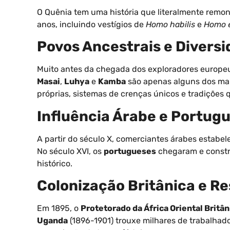
O Quênia tem uma história que literalmente remo
anos, incluindo vestígios de
Homo habilis
e
Homo 
Povos Ancestrais e Diversi
Muito antes da chegada dos exploradores europeus
Masai
,
Luhya
e
Kamba
são apenas alguns dos ma
próprias, sistemas de crenças únicos e tradições 
Influência Árabe e Portug
A partir do século X, comerciantes árabes estabel
No século XVI, os
portugueses
chegaram e constr
histórico.
Colonização Britânica e Re
Em 1895, o
Protetorado da África Oriental Britân
Uganda
(1896-1901) trouxe milhares de trabalhado