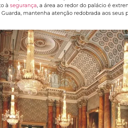
to à
segurança
, a área ao redor do palácio é ext
 Guarda, mantenha atenção redobrada aos seus pe