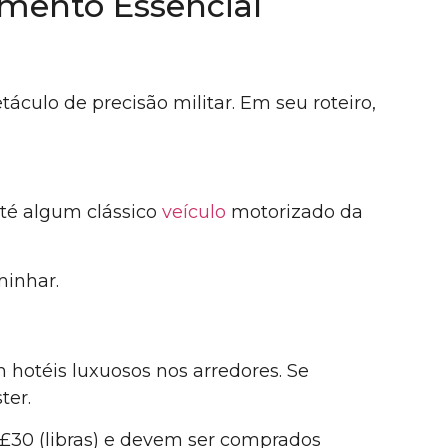
amento Essencial
áculo de precisão militar. Em seu roteiro,
até algum clássico
veículo
motorizado da
minhar.
 hotéis luxuosos nos arredores. Se
ter.
e £30 (libras) e devem ser comprados