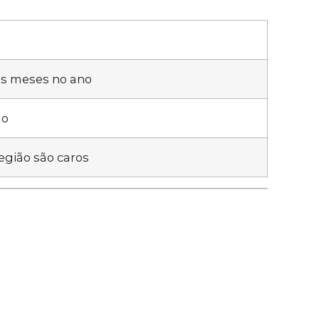
cos meses no ano
ão
gião são caros