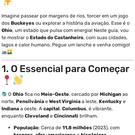
Imagine passear por margens de rios, torcer em um jogo
dos
Buckeyes
ou explorar a história da aviação. Esse é o
Ohio
, um estado que pulsa com energia! Neste guia, vou
te mostrar o
Estado do Castanheiro
, com suas cidades,
lagos e calor humano. Pegue um lanche e venha comigo!
1. O Essencial para Começar
O
Ohio
fica no
Meio-Oeste
, cercado por
Michigan
ao
norte,
Pensilvânia
e
West Virginia
a leste,
Kentucky
e
Indiana
a oeste. A
capital
,
Columbus
, é vibrante,
enquanto
Cleveland
e
Cincinnati
brilham.
População
: Cerca de
11,8 milhões
(2023), com
brancos
,
afro-americanos
e
hispânicos
.