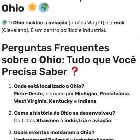
Ohio
O
Ohio
moldou a
aviação
(irmãos Wright) e o
rock
(Cleveland). É um centro político e industrial.
Perguntas Frequentes
sobre o
Ohio
: Tudo que Você
Precisa Saber
Onde está localizado o Ohio?
Meio-Oeste
, cercado por
Michigan
,
Pensilvânia
,
West Virginia
,
Kentucky
e
Indiana
.
Como a história do Ohio se desenvolveu?
De tribos
Shawnee
à
indústria
e
aviação
.
Quais eventos moldaram o Ohio?
Underground Railroad
e
industrialização
.