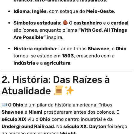
Idioma
:
Inglês
, com sotaque do
Meio-Oeste
.
Símbolos estaduais
:
O
castanheiro
e o
cardeal
são ícones, enquanto o lema
“With God, All Things
Are Possible”
inspira.
História rapidinha
: Lar de tribos
Shawnee
, o
Ohio
tornou-se estado em
1803
, crescendo com a
indústria
e a
agricultura
.
2. História: Das Raízes à
Atualidade
O
Ohio
é um pilar da história americana. Tribos
Shawnee
e
Miami
prosperaram antes dos colonos. O
século XIX
viu o
Ohio
como centro industrial e da
Underground Railroad
. No
século XX
,
Dayton
foi berço
da aviação com os irmãos
Wright
.