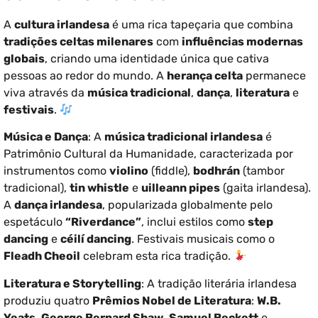
A
cultura irlandesa
é uma rica tapeçaria que combina
tradições celtas milenares
com
influências modernas
globais
, criando uma identidade única que cativa
pessoas ao redor do mundo. A
herança celta
permanece
viva através da
música tradicional
,
dança
,
literatura
e
festivais
.
Música e Dança
: A
música tradicional irlandesa
é
Patrimônio Cultural da Humanidade, caracterizada por
instrumentos como
violino
(fiddle),
bodhrán
(tambor
tradicional),
tin whistle
e
uilleann pipes
(gaita irlandesa).
A
dança irlandesa
, popularizada globalmente pelo
espetáculo
“Riverdance”
, inclui estilos como
step
dancing
e
céilí dancing
. Festivais musicais como o
Fleadh Cheoil
celebram esta rica tradição.
Literatura e Storytelling
: A tradição literária irlandesa
produziu quatro
Prêmios Nobel de Literatura
:
W.B.
Yeats
,
George Bernard Shaw
,
Samuel Beckett
e