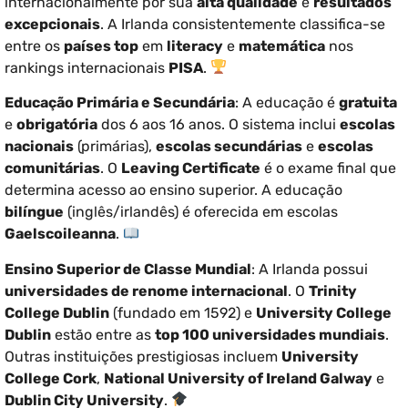
internacionalmente por sua
alta qualidade
e
resultados
excepcionais
. A Irlanda consistentemente classifica-se
entre os
países top
em
literacy
e
matemática
nos
rankings internacionais
PISA
.
Educação Primária e Secundária
: A educação é
gratuita
e
obrigatória
dos 6 aos 16 anos. O sistema inclui
escolas
nacionais
(primárias),
escolas secundárias
e
escolas
comunitárias
. O
Leaving Certificate
é o exame final que
determina acesso ao ensino superior. A educação
bilíngue
(inglês/irlandês) é oferecida em escolas
Gaelscoileanna
.
Ensino Superior de Classe Mundial
: A Irlanda possui
universidades de renome internacional
. O
Trinity
College Dublin
(fundado em 1592) e
University College
Dublin
estão entre as
top 100 universidades mundiais
.
Outras instituições prestigiosas incluem
University
College Cork
,
National University of Ireland Galway
e
Dublin City University
.