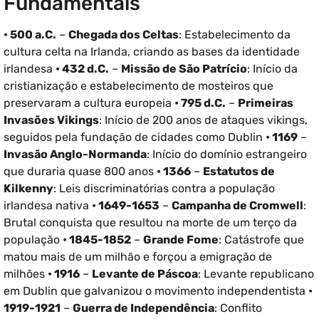
Fundamentais
• 500 a.C.
–
Chegada dos Celtas
: Estabelecimento da
cultura celta na Irlanda, criando as bases da identidade
irlandesa
• 432 d.C.
–
Missão de São Patrício
: Início da
cristianização e estabelecimento de mosteiros que
preservaram a cultura europeia
• 795 d.C.
–
Primeiras
Invasões Vikings
: Início de 200 anos de ataques vikings,
seguidos pela fundação de cidades como Dublin
• 1169
–
Invasão Anglo-Normanda
: Início do domínio estrangeiro
que duraria quase 800 anos
• 1366
–
Estatutos de
Kilkenny
: Leis discriminatórias contra a população
irlandesa nativa
• 1649-1653
–
Campanha de Cromwell
:
Brutal conquista que resultou na morte de um terço da
população
• 1845-1852
–
Grande Fome
: Catástrofe que
matou mais de um milhão e forçou a emigração de
milhões
• 1916
–
Levante de Páscoa
: Levante republicano
em Dublin que galvanizou o movimento independentista
•
1919-1921
–
Guerra de Independência
: Conflito