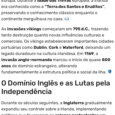
Europa. Durante a
Idade das Trevas
europeia, a Irlanda
era conhecida como a
“Terra dos Santos e Eruditos”
,
preservando o conhecimento clássico enquanto o
continente mergulhava no caos.
As
invasões vikings
começaram em
795 d.C.
, trazendo
tanto destruição quanto novas influências culturais e
comerciais. Os vikings estabeleceram importantes cidades
portuárias como
Dublin
,
Cork
e
Waterford
, deixando um
legado duradouro na cultura irlandesa. Em
1169
, a
invasão anglo-normanda
marcou o início de quase
800
anos
de domínio estrangeiro, alterando
fundamentalmente a estrutura política e social da ilha.
O Domínio Inglês e as Lutas pela
Independência
Durante os séculos seguintes, a
Inglaterra
gradualmente
expandiu seu controle sobre a Irlanda, implementando