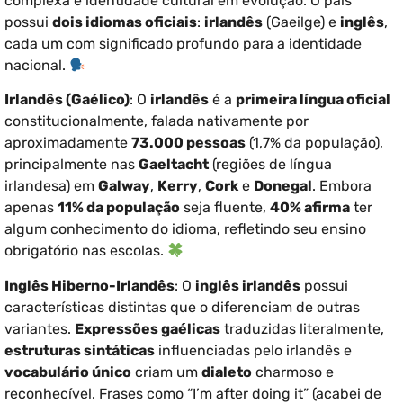
complexa e identidade cultural em evolução. O país
possui
dois idiomas oficiais
:
irlandês
(Gaeilge) e
inglês
,
cada um com significado profundo para a identidade
nacional.
Irlandês (Gaélico)
: O
irlandês
é a
primeira língua oficial
constitucionalmente, falada nativamente por
aproximadamente
73.000 pessoas
(1,7% da população),
principalmente nas
Gaeltacht
(regiões de língua
irlandesa) em
Galway
,
Kerry
,
Cork
e
Donegal
. Embora
apenas
11% da população
seja fluente,
40% afirma
ter
algum conhecimento do idioma, refletindo seu ensino
obrigatório nas escolas.
Inglês Hiberno-Irlandês
: O
inglês irlandês
possui
características distintas que o diferenciam de outras
variantes.
Expressões gaélicas
traduzidas literalmente,
estruturas sintáticas
influenciadas pelo irlandês e
vocabulário único
criam um
dialeto
charmoso e
reconhecível. Frases como “I’m after doing it” (acabei de