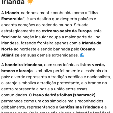
Irlanda
A
Irlanda
, carinhosamente conhecida como a
“Ilha
Esmeralda”
, é um destino que desperta paixões e
encanta corações ao redor do mundo. Situada
estrategicamente no
extremo oeste da Europa
, esta
fascinante nação insular ocupa a maior parte da ilha
irlandesa, fazendo fronteira apenas com a
Irlanda do
Norte
ao nordeste e sendo banhada pelo
Oceano
Atlântico
em suas demais extremidades.
A
bandeira irlandesa
, com suas icônicas listras
verde,
branca e laranja
, simboliza perfeitamente a essência do
país: o verde representa a tradição católica e nacionalista,
o laranja simboliza a tradição protestante, e o branco no
centro representa a paz e a união entre essas
comunidades. O
trevo de três folhas (shamrock)
permanece como um dos símbolos mais reconhecidos
globalmente, representando a
Santíssima Trindade
e a