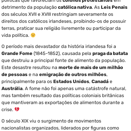
políticas que favoreciam os
colonos protestantes
em
detrimento da população
católica nativa
. As
Leis Penais
dos séculos XVII e XVIII restringiam severamente os
direitos dos católicos irlandeses, proibindo-os de possuir
terras, praticar sua religião livremente ou participar da
vida política.
O período mais devastador da história irlandesa foi a
Grande Fome
(1845-1852), causada pela
praga da batata
que destruiu a principal fonte de alimento da população.
Este desastre resultou na
morte de mais de um milhão
de pessoas
e na
emigração de outros milhões
,
principalmente para os
Estados Unidos
,
Canadá
e
Austrália
. A fome não foi apenas uma catástrofe natural,
mas também resultado das políticas coloniais britânicas
que mantiveram as exportações de alimentos durante a
crise.
O século XIX viu o surgimento de movimentos
nacionalistas organizados, liderados por figuras como