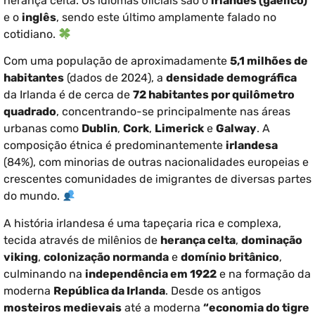
herança celta. Os idiomas oficiais são o
irlandês (gaélico)
e o
inglês
, sendo este último amplamente falado no
cotidiano.
Com uma população de aproximadamente
5,1 milhões de
habitantes
(dados de 2024), a
densidade demográfica
da Irlanda é de cerca de
72 habitantes por quilômetro
quadrado
, concentrando-se principalmente nas áreas
urbanas como
Dublin
,
Cork
,
Limerick
e
Galway
. A
composição étnica é predominantemente
irlandesa
(84%), com minorias de outras nacionalidades europeias e
crescentes comunidades de imigrantes de diversas partes
do mundo.
A história irlandesa é uma tapeçaria rica e complexa,
tecida através de milênios de
herança celta
,
dominação
viking
,
colonização normanda
e
domínio britânico
,
culminando na
independência em 1922
e na formação da
moderna
República da Irlanda
. Desde os antigos
mosteiros medievais
até a moderna
“economia do tigre