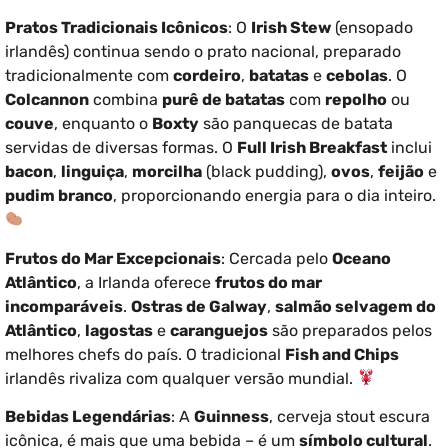
Pratos Tradicionais Icônicos
: O
Irish Stew
(ensopado
irlandês) continua sendo o prato nacional, preparado
tradicionalmente com
cordeiro
,
batatas
e
cebolas
. O
Colcannon
combina
purê de batatas
com
repolho
ou
couve
, enquanto o
Boxty
são panquecas de batata
servidas de diversas formas. O
Full Irish Breakfast
inclui
bacon
,
linguiça
,
morcilha
(black pudding),
ovos
,
feijão
e
pudim branco
, proporcionando energia para o dia inteiro.
Frutos do Mar Excepcionais
: Cercada pelo
Oceano
Atlântico
, a Irlanda oferece
frutos do mar
incomparáveis
.
Ostras de Galway
,
salmão selvagem do
Atlântico
,
lagostas
e
caranguejos
são preparados pelos
melhores chefs do país. O tradicional
Fish and Chips
irlandês rivaliza com qualquer versão mundial.
Bebidas Legendárias
: A
Guinness
, cerveja stout escura
icônica, é mais que uma bebida – é um
símbolo cultural
.