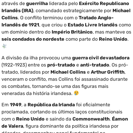
através de
guerrilha
liderada pelo
Exército Republicano
Irlandês (IRA)
, comandado estrategicamente por
Michael
Collins
. O conflito terminou com o
Tratado Anglo-
Irlandês de 1921
, que criou o
Estado Livre Irlandês
como
um domínio dentro do
Império Britânico
, mas manteve os
seis condados do nordeste
como parte do
Reino Unido
.
A divisão da ilha provocou uma
guerra civil devastadora
(1922-1923) entre os
pró-tratado
e
anti-tratado
. Os pró-
tratado, liderados por
Michael Collins
e
Arthur Griffith
,
venceram o conflito, mas Collins foi assassinado durante
os combates, tornando-se uma das figuras mais
veneradas da história irlandesa.
Em
1949
, a
República da Irlanda
foi oficialmente
proclamada, cortando os últimos laços constitucionais
com o
Reino Unido
e saindo da
Commonwealth
.
Éamon
de Valera
, figura dominante da política irlandesa por