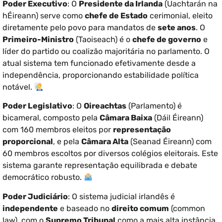
Poder Executivo
: O
Presidente da Irlanda
(Uachtarán na
hÉireann) serve como
chefe de Estado
cerimonial, eleito
diretamente pelo povo para mandatos de
sete anos
. O
Primeiro-Ministro
(Taoiseach) é o
chefe de governo
e
líder do partido ou coalizão majoritária no parlamento. O
atual sistema tem funcionado efetivamente desde a
independência, proporcionando estabilidade política
notável.
Poder Legislativo
: O
Oireachtas
(Parlamento) é
bicameral, composto pela
Câmara Baixa
(Dáil Éireann)
com 160 membros eleitos por
representação
proporcional
, e pela
Câmara Alta
(Seanad Éireann) com
60 membros escoltos por diversos colégios eleitorais. Este
sistema garante representação equilibrada e debate
democrático robusto.
Poder Judiciário
: O sistema judicial irlandês é
independente
e baseado no
direito comum
(common
law), com o
Supremo Tribunal
como a mais alta instância.