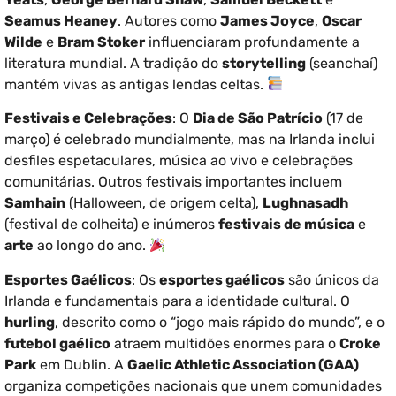
Seamus Heaney
. Autores como
James Joyce
,
Oscar
Wilde
e
Bram Stoker
influenciaram profundamente a
literatura mundial. A tradição do
storytelling
(seanchaí)
mantém vivas as antigas lendas celtas.
Festivais e Celebrações
: O
Dia de São Patrício
(17 de
março) é celebrado mundialmente, mas na Irlanda inclui
desfiles espetaculares, música ao vivo e celebrações
comunitárias. Outros festivais importantes incluem
Samhain
(Halloween, de origem celta),
Lughnasadh
(festival de colheita) e inúmeros
festivais de música
e
arte
ao longo do ano.
Esportes Gaélicos
: Os
esportes gaélicos
são únicos da
Irlanda e fundamentais para a identidade cultural. O
hurling
, descrito como o “jogo mais rápido do mundo”, e o
futebol gaélico
atraem multidões enormes para o
Croke
Park
em Dublin. A
Gaelic Athletic Association (GAA)
organiza competições nacionais que unem comunidades