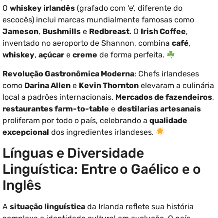
O
whiskey irlandês
(grafado com ‘e’, diferente do
escocês) inclui marcas mundialmente famosas como
Jameson
,
Bushmills
e
Redbreast
. O
Irish Coffee
,
inventado no aeroporto de Shannon, combina
café
,
whiskey
,
açúcar
e
creme
de forma perfeita.
Revolução Gastronômica Moderna
: Chefs irlandeses
como
Darina Allen
e
Kevin Thornton
elevaram a culinária
local a padrões internacionais.
Mercados de fazendeiros
,
restaurantes farm-to-table
e
destilarias artesanais
proliferam por todo o país, celebrando a
qualidade
excepcional
dos ingredientes irlandeses.
Línguas e Diversidade
Linguística: Entre o Gaélico e o
Inglês
A
situação linguística
da Irlanda reflete sua história