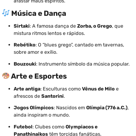
afastar maus espíritos.
Música e Dança
Sirtaki
: A famosa dança de
Zorba, o Grego
, que
mistura ritmos lentos e rápidos.
Rebétiko
: O “blues grego”, cantado em tavernas,
sobre amor e exílio.
Bouzouki
: Instrumento símbolo da música popular.
Arte e Esportes
Arte antiga
: Esculturas como
Vênus de Milo
e
afrescos de
Santorini
.
Jogos Olímpicos
: Nascidos em
Olímpia (776 a.C.)
,
ainda inspiram o mundo.
Futebol
: Clubes como
Olympiacos e
Panathinaikos
têm torcidas fanáticas.