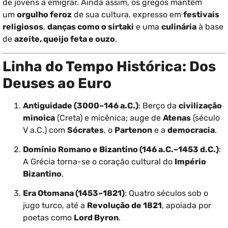
de jovens a emigrar. Ainda assim, os gregos mantêm
um
orgulho feroz
de sua cultura, expresso em
festivais
religiosos
,
danças como o sirtaki
e uma
culinária
à base
de
azeite, queijo feta e ouzo
.
Linha do Tempo Histórica: Dos
Deuses ao Euro
Antiguidade (3000–146 a.C.)
: Berço da
civilização
minoica
(Creta) e micênica; auge de
Atenas
(século
V a.C.) com
Sócrates
, o
Partenon
e a
democracia
.
Domínio Romano e Bizantino (146 a.C.–1453 d.C.)
:
A Grécia torna-se o coração cultural do
Império
Bizantino
.
Era Otomana (1453–1821)
: Quatro séculos sob o
jugo turco, até a
Revolução de 1821
, apoiada por
poetas como
Lord Byron
.