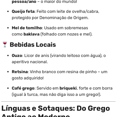
pessoa/ano
– o maior do mundo!
Queijo feta
: Feito com leite de ovelha/cabra,
protegido por Denominação de Origem.
Mel de tomilho
: Usado em sobremesas
como
baklava
(folhado com nozes e mel).
Bebidas Locais
Ouzo
: Licor de anis (virando leitoso com água), o
aperitivo nacional.
Retsina
: Vinho branco com resina de pinho – um
gosto adquirido!
Café grego
: Servido em
briqueki
, forte e com borra
(igual à turca, mas não diga isso a um grego!).
Línguas e Sotaques: Do Grego
Antigo ao Moderno