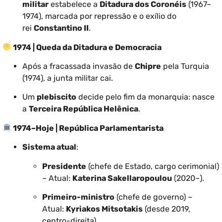
militar
estabelece a
Ditadura dos Coronéis
(1967–
1974), marcada por repressão e o exílio do
rei
Constantino II
.
1974 | Queda da Ditadura e Democracia
Após a fracassada invasão de
Chipre
pela Turquia
(1974), a junta militar cai.
Um
plebiscito
decide pelo fim da monarquia: nasce
a
Terceira República Helênica
.
1974–Hoje | República Parlamentarista
Sistema atual
:
Presidente
(chefe de Estado, cargo cerimonial)
– Atual:
Katerina Sakellaropoulou
(2020–).
Primeiro-ministro
(chefe de governo) –
Atual:
Kyriakos Mitsotakis
(desde 2019,
centro-direita).