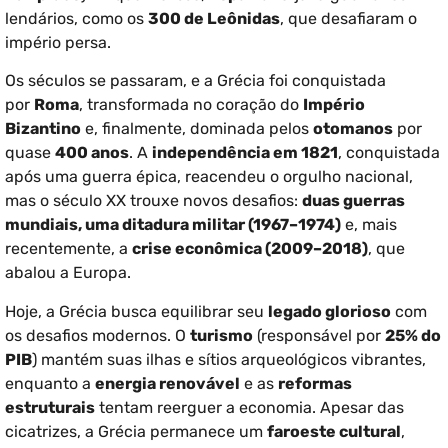
lendários, como os
300 de Leônidas
, que desafiaram o
império persa.
Os séculos se passaram, e a Grécia foi conquistada
por
Roma
, transformada no coração do
Império
Bizantino
e, finalmente, dominada pelos
otomanos
por
quase
400 anos
. A
independência em 1821
, conquistada
após uma guerra épica, reacendeu o orgulho nacional,
mas o século XX trouxe novos desafios:
duas guerras
mundiais, uma ditadura militar (1967–1974)
e, mais
recentemente, a
crise econômica (2009–2018)
, que
abalou a Europa.
Hoje, a Grécia busca equilibrar seu
legado glorioso
com
os desafios modernos. O
turismo
(responsável por
25% do
PIB
) mantém suas ilhas e sítios arqueológicos vibrantes,
enquanto a
energia renovável
e as
reformas
estruturais
tentam reerguer a economia. Apesar das
cicatrizes, a Grécia permanece um
faroeste cultural
,