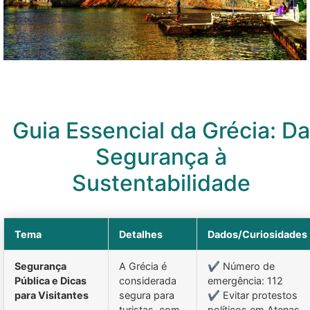
Guia Essencial da Grécia: Da
Segurança à
Sustentabilidade
Tema
Detalhes
Dados/Curiosidades
Segurança
A Grécia é
✔ Número de
Pública e Dicas
considerada
emergência: 112
para Visitantes
segura para
✔ Evitar protestos
turistas, com
políticos em Atenas