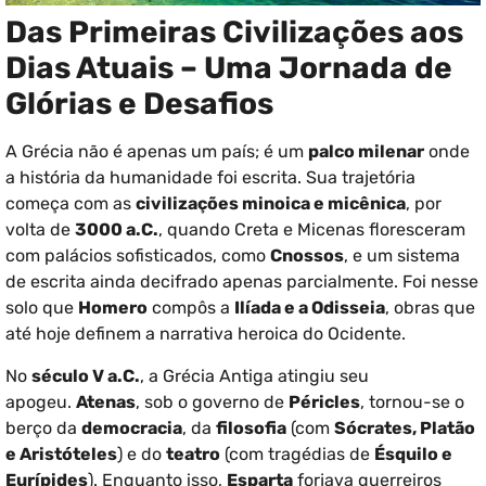
Das Primeiras Civilizações aos
Dias Atuais – Uma Jornada de
Glórias e Desafios
A Grécia não é apenas um país; é um
palco milenar
onde
a história da humanidade foi escrita. Sua trajetória
começa com as
civilizações minoica e micênica
, por
volta de
3000 a.C.
, quando Creta e Micenas floresceram
com palácios sofisticados, como
Cnossos
, e um sistema
de escrita ainda decifrado apenas parcialmente. Foi nesse
solo que
Homero
compôs a
Ilíada e a Odisseia
, obras que
até hoje definem a narrativa heroica do Ocidente.
No
século V a.C.
, a Grécia Antiga atingiu seu
apogeu.
Atenas
, sob o governo de
Péricles
, tornou-se o
berço da
democracia
, da
filosofia
(com
Sócrates, Platão
e Aristóteles
) e do
teatro
(com tragédias de
Ésquilo e
Eurípides
). Enquanto isso,
Esparta
forjava guerreiros