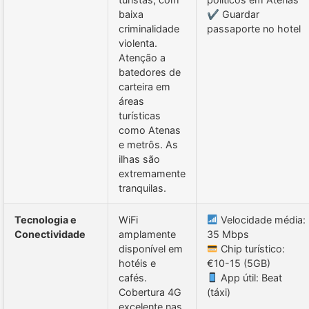
baixa
✔ Guardar
criminalidade
passaporte no hotel
violenta.
Atenção a
batedores de
carteira em
áreas
turísticas
como Atenas
e metrôs. As
ilhas são
extremamente
tranquilas.
Tecnologia e
WiFi
Velocidade média:
Conectividade
amplamente
35 Mbps
disponível em
Chip turístico:
hotéis e
€10-15 (5GB)
cafés.
App útil: Beat
Cobertura 4G
(táxi)
excelente nas