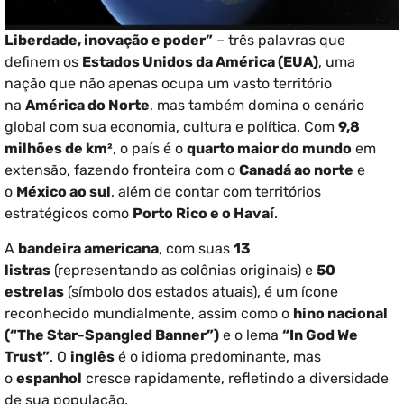
Liberdade, inovação e poder”
– três palavras que
definem os
Estados Unidos da América (EUA)
, uma
nação que não apenas ocupa um vasto território
na
América do Norte
, mas também domina o cenário
global com sua economia, cultura e política. Com
9,8
milhões de km²
, o país é o
quarto maior do mundo
em
extensão, fazendo fronteira com o
Canadá ao norte
e
o
México ao sul
, além de contar com territórios
estratégicos como
Porto Rico e o Havaí
.
A
bandeira americana
, com suas
13
listras
(representando as colônias originais) e
50
estrelas
(símbolo dos estados atuais), é um ícone
reconhecido mundialmente, assim como o
hino nacional
(“The Star-Spangled Banner”)
e o lema
“In God We
Trust”
. O
inglês
é o idioma predominante, mas
o
espanhol
cresce rapidamente, refletindo a diversidade
de sua população.