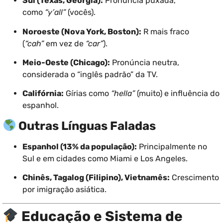
Sul (Texas, Geórgia):
Pronúncia puxada,
como
“y’all”
(vocês).
Noroeste (Nova York, Boston):
R mais fraco
(
“cah”
em vez de
“car”
).
Meio-Oeste (Chicago):
Pronúncia neutra,
considerada o “inglês padrão” da TV.
Califórnia:
Gírias como
“hella”
(muito) e influência do
espanhol.
Outras Línguas Faladas
Espanhol (13% da população):
Principalmente no
Sul e em cidades como Miami e Los Angeles.
Chinês, Tagalog (Filipino), Vietnamês:
Crescimento
por imigração asiática.
Educação e Sistema de