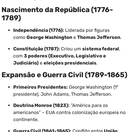
Nascimento da República (1776-
1789)
Independência (1776):
Liderada por figuras
como
George Washington
e
Thomas Jefferson
.
Constituição (1787):
Criou um
sistema federal
,
com
3 poderes (Executivo, Legislativo e
Judiciário)
e
eleições presidenciais
.
Expansão e Guerra Civil (1789-1865)
Primeiros Presidentes:
George Washington (1º
presidente), John Adams, Thomas Jefferson.
Doutrina Monroe (1823):
“América para os
americanos” – EUA contra colonização europeia no
continente.
Guerra Civil (1861-1865):
Conflito entre
União