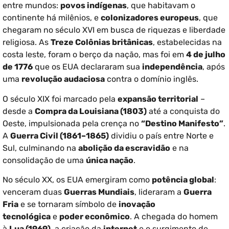
entre mundos:
povos indígenas
, que habitavam o
continente há milênios, e
colonizadores europeus
, que
chegaram no século XVI em busca de riquezas e liberdade
religiosa. As
Treze Colônias britânicas
, estabelecidas na
costa leste, foram o berço da nação, mas foi em
4 de julho
de 1776
que os EUA declararam sua
independência
, após
uma
revolução audaciosa
contra o domínio inglês.
O século XIX foi marcado pela
expansão territorial
–
desde a
Compra da Louisiana (1803)
até a conquista do
Oeste, impulsionada pela crença no
“Destino Manifesto”
.
A
Guerra Civil (1861–1865)
dividiu o país entre Norte e
Sul, culminando na
abolição da escravidão
e na
consolidação de uma
única nação
.
No século XX, os EUA emergiram como
potência global
:
venceram duas
Guerras Mundiais
, lideraram a
Guerra
Fria
e se tornaram símbolo de
inovação
tecnológica
e
poder econômico
. A chegada do homem
à
Lua (1969)
, a criação da
internet
e o surgimento de