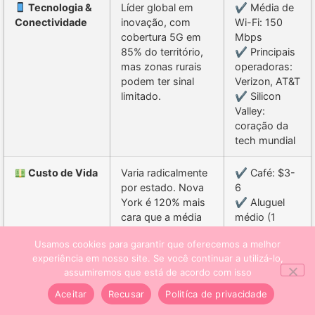
Tecnologia &
Líder global em
✔ Média de
Conectividade
inovação, com
Wi-Fi: 150
cobertura 5G em
Mbps
85% do território,
✔ Principais
mas zonas rurais
operadoras:
podem ter sinal
Verizon, AT&T
limitado.
✔ Silicon
Valley:
coração da
tech mundial
Custo de Vida
Varia radicalmente
✔ Café: $3-
por estado. Nova
6
York é 120% mais
✔ Aluguel
cara que a média
médio (1
nacional, enquanto
quarto):
Usamos cookies para garantir que oferecemos a melhor
Texas tem custos
$1,700/mês
experiência em nosso site. Se você continuar a utilizá-lo,
acessíveis.
✔ Gasolina:
assumiremos que está de acordo com isso
$3.80/galão
Aceitar
Recusar
Politíca de privacidade
Clima &
Diversidade
✔ Melhor