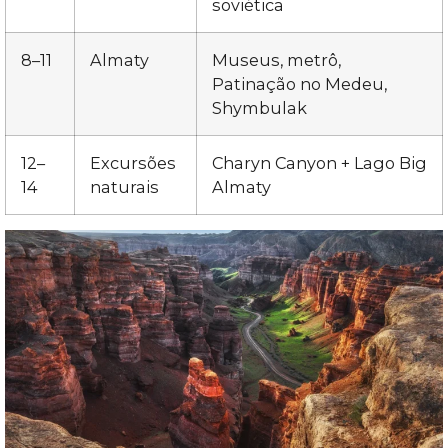
soviética
8–11
Almaty
Museus, metrô,
Patinação no Medeu,
Shymbulak
12–
Excursões
Charyn Canyon + Lago Big
14
naturais
Almaty