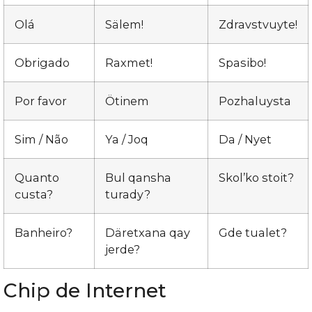
Olá
Sälem!
Zdravstvuyte!
Obrigado
Raxmet!
Spasibo!
Por favor
Ötinem
Pozhaluysta
Sim / Não
Ya / Joq
Da / Nyet
Quanto
Bul qansha
Skol’ko stoit?
custa?
turady?
Banheiro?
Däretxana qay
Gde tualet?
jerde?
Chip de Internet