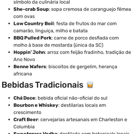
símbolo da culinária local
She-crab Soup
: sopa cremosa de caranguejo fêmea
com ovas
Low Country Boil
: festa de frutos do mar com
camarão, linguiça, milho e batata
BBQ Pulled Pork
: carne de porco desfiada com
molho à base de mostarda (única da SC)
Hoppin’ John
: arroz com feijão fradinho, tradição de
Ano Novo
Benne Wafers
: biscoitos de gergelim, herança
africana
Bebidas Tradicionais
Chá Doce
: bebida oficial não-oficial do sul
Bourbon e Whiskey
: destilarias locais em
crescimento
Craft Beer
: cervejarias artesanais em Charleston e
Columbia
Sweetgrass Vodka
: destilada com botanicals locais