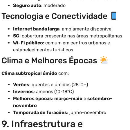
Seguro auto
: moderado
Tecnologia e Conectividade
Internet banda larga
: amplamente disponível
5G
: cobertura crescente nas áreas metropolitanas
Wi-Fi público
: comum em centros urbanos e
estabelecimentos turísticos
Clima e Melhores Épocas
Clima subtropical úmido
com:
Verões
: quentes e úmidos (28°C+)
Invernos
: amenos (10-18°C)
Melhores épocas
:
março-maio
e
setembro-
novembro
Temporada de furacões
: junho-novembro
9. Infraestrutura e