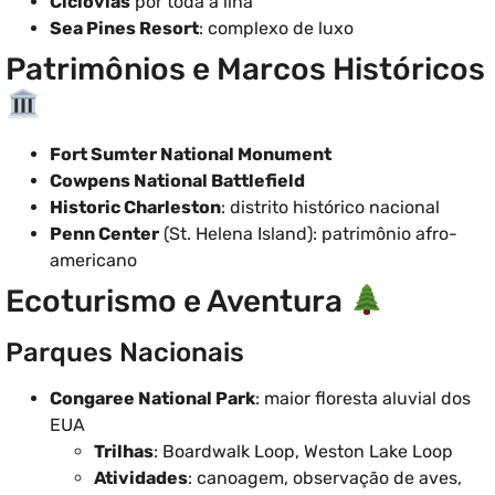
Ciclovias
por toda a ilha
Sea Pines Resort
: complexo de luxo
Patrimônios e Marcos Históricos
Fort Sumter National Monument
Cowpens National Battlefield
Historic Charleston
: distrito histórico nacional
Penn Center
(St. Helena Island): patrimônio afro-
americano
Ecoturismo e Aventura
Parques Nacionais
Congaree National Park
: maior floresta aluvial dos
EUA
Trilhas
: Boardwalk Loop, Weston Lake Loop
Atividades
: canoagem, observação de aves,