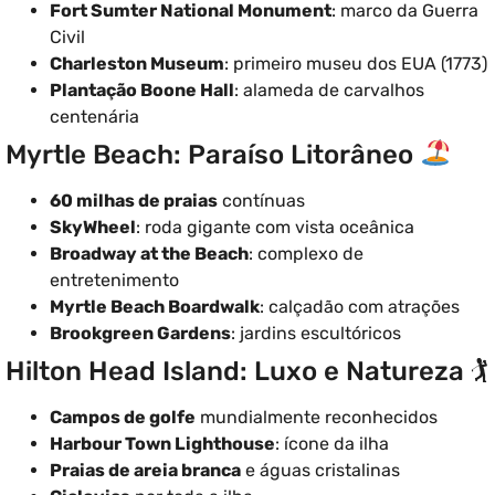
Fort Sumter National Monument
: marco da Guerra
Civil
Charleston Museum
: primeiro museu dos EUA (1773)
Plantação Boone Hall
: alameda de carvalhos
centenária
Myrtle Beach: Paraíso Litorâneo
60 milhas de praias
contínuas
SkyWheel
: roda gigante com vista oceânica
Broadway at the Beach
: complexo de
entretenimento
Myrtle Beach Boardwalk
: calçadão com atrações
Brookgreen Gardens
: jardins escultóricos
Hilton Head Island: Luxo e Natureza 🏌️
Campos de golfe
mundialmente reconhecidos
Harbour Town Lighthouse
: ícone da ilha
Praias de areia branca
e águas cristalinas