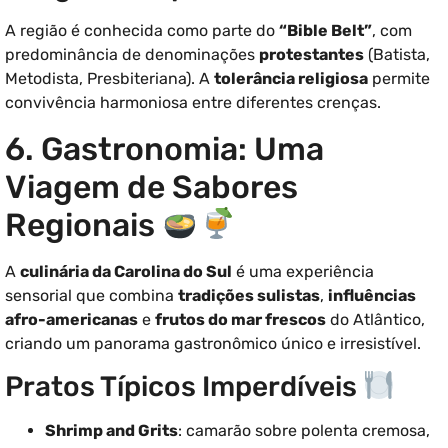
A região é conhecida como parte do
“Bible Belt”
, com
predominância de denominações
protestantes
(Batista,
Metodista, Presbiteriana). A
tolerância religiosa
permite
convivência harmoniosa entre diferentes crenças.
6. Gastronomia: Uma
Viagem de Sabores
Regionais
A
culinária da Carolina do Sul
é uma experiência
sensorial que combina
tradições sulistas
,
influências
afro-americanas
e
frutos do mar frescos
do Atlântico,
criando um panorama gastronômico único e irresistível.
Pratos Típicos Imperdíveis
Shrimp and Grits
: camarão sobre polenta cremosa,