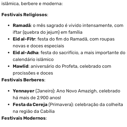
islâmica, berbere e moderna:
Festivais Religiosos
:
Ramadã
: o mês sagrado é vivido intensamente, com
iftar (quebra do jejum) em família
Eid al-Fitr
: festa do fim do Ramadã, com roupas
novas e doces especiais
Eid al-Adha
: festa do sacrifício, a mais importante do
calendário islâmico
Mawlid
: aniversário do Profeta, celebrado com
procissões e doces
Festivais Berberes
:
Yennayer
(Janeiro): Ano Novo Amazigh, celebrado
há mais de 2.900 anos!
Festa da Cereja
(Primavera): celebração da colheita
na região da Cabília
Festivais Modernos
: