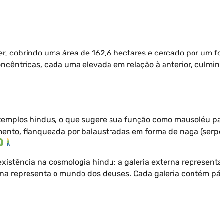
r, cobrindo uma área de 162,6 hectares e cercado por um f
concêntricas, cada uma elevada em relação à anterior, culmi
templos hindus, o que sugere sua função como mausoléu para
ento, flanqueada por balaustradas em forma de naga (serpen
 existência na cosmologia hindu: a galeria externa represe
erna representa o mundo dos deuses. Cada galeria contém pá