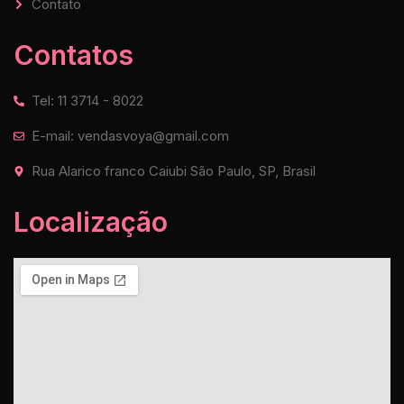
Contato
Contatos
Tel: 11 3714 - 8022
E-mail: vendasvoya@gmail.com
Rua Alarico franco Caiubi São Paulo, SP, Brasil
Localização