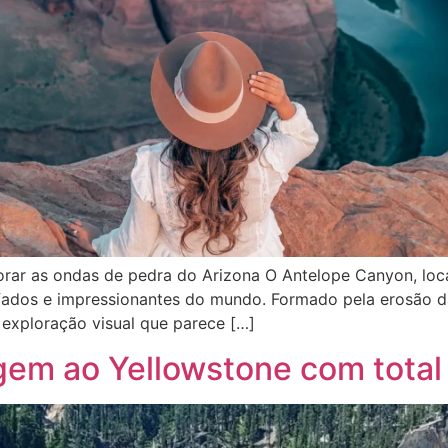
lorar as ondas de pedra do Arizona O Antelope Canyon, loc
afados e impressionantes do mundo. Formado pela erosão d
exploração visual que parece […]
gem ao Yellowstone com tota