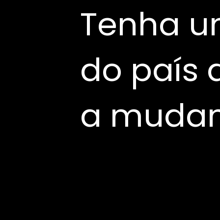
Tenha u
do país a
a mudanç