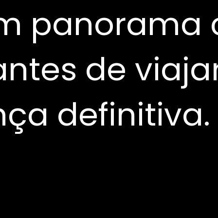
m panorama 
ntes de viajar
a definitiva.