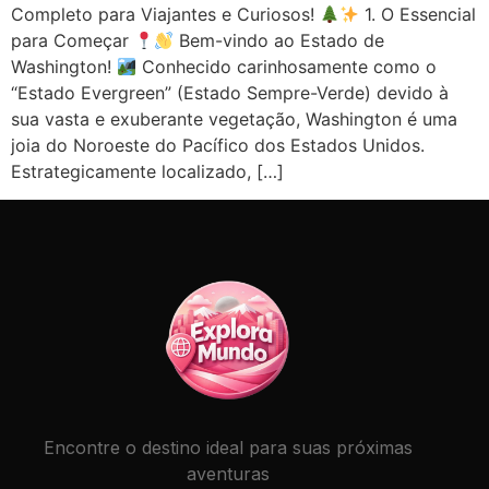
Completo para Viajantes e Curiosos!
1. O Essencial
para Começar
Bem-vindo ao Estado de
Washington!
Conhecido carinhosamente como o
“Estado Evergreen” (Estado Sempre-Verde) devido à
sua vasta e exuberante vegetação, Washington é uma
joia do Noroeste do Pacífico dos Estados Unidos.
Estrategicamente localizado, […]
Encontre o destino ideal para suas próximas
aventuras