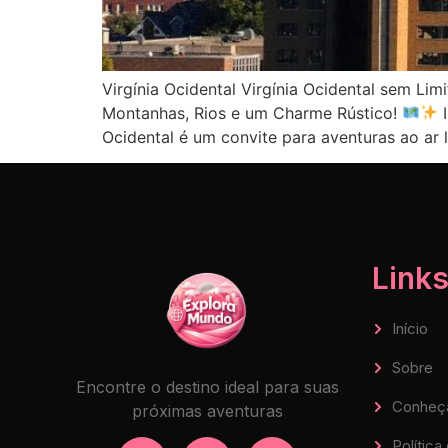
Virgínia Ocidental Virgínia Ocidental sem Lim
Montanhas, Rios e um Charme Rústico!
I
Ocidental é um convite para aventuras ao ar l
Links
Início
Sobre
Encontre o destino ideal para suas
Conheç
próximas aventuras
Política