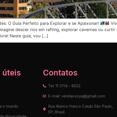
ites: O Guia Perfeito para Explorar e se Apaixonar!
Viv
magine descer rios em rafting, explorar cavernas ou curtir 
ivre! Neste guia, vou […]
 úteis
Contatos
Tel: 11 3714 - 8022
E-mail: vendasvoya@gmail.com
a o mundo
Rua Alarico franco Caiubi São Paulo,
SP, Brasil
 de Privacidade