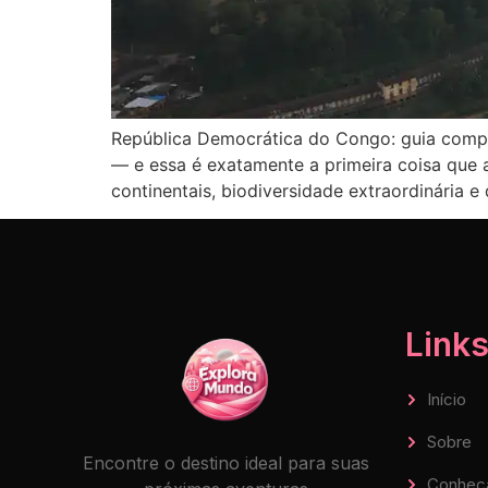
República Democrática do Congo: guia compl
— e essa é exatamente a primeira coisa que
continentais, biodiversidade extraordinária e
Links
Início
Sobre
Encontre o destino ideal para suas
Conheç