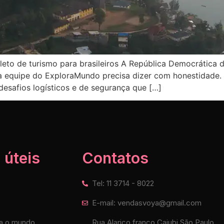
eto de turismo para brasileiros A República Democrática
 a equipe do ExploraMundo precisa dizer com honestidade.
 desafios logísticos e de segurança que […]
 úteis
Contatos
Tel: 11 3714 - 8022
E-mail: vendasvoya@gmail.com
a o mundo
Rua Alarico franco Caiubi São Paulo,