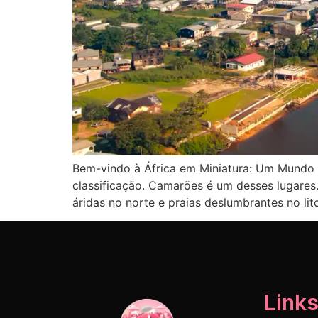
Bem-vindo à África em Miniatura: Um Mundo I
classificação. Camarões é um desses lugares.
áridas no norte e praias deslumbrantes no lit
Links