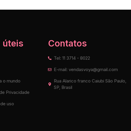
 úteis
Contatos
Tel: 11 3714 - 8022
E-mail: vendasvoya@gmail.com
a o mundo
Rua Alarico franco Caiubi São Paulo,
SP, Brasil
 de Privacidade
de uso