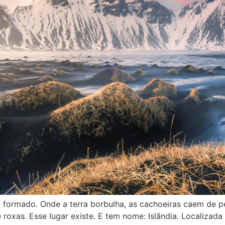
 formado. Onde a terra borbulha, as cachoeiras caem de pe
roxas. Esse lugar existe. E tem nome: Islândia. Localizada