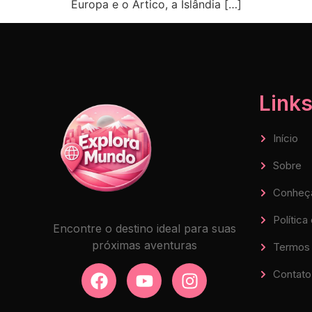
Europa e o Ártico, a Islândia […]
Links
Início
Sobre
Conheç
Política
Encontre o destino ideal para suas
próximas aventuras
Termos 
Contato