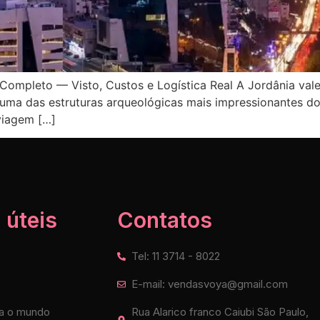
co Completo — Visto, Custos e Logística Real A Jordânia 
, uma das estruturas arqueológicas mais impressionantes d
viagem […]
 úteis
Contatos
Tel: 11 3714 - 8022
E-mail: vendasvoya@gmail.com
a o mundo
Rua Alarico franco Caiubi São Paulo,