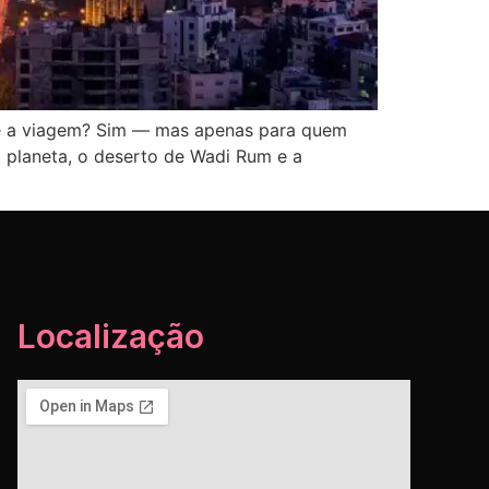
vale a viagem? Sim — mas apenas para quem
o planeta, o deserto de Wadi Rum e a
Localização