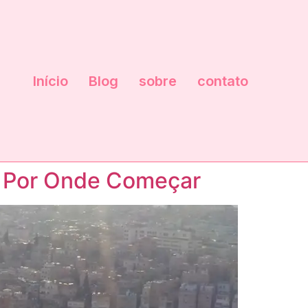
Início
Blog
sobre
contato
e Por Onde Começar