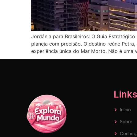
Jordânia para Brasileiros: O Guia Estratégi
planeja com precisão. O destino reúne Petra
experiência única do Mar Morto. Não é uma 
Links
Início
Sobre
Conheç