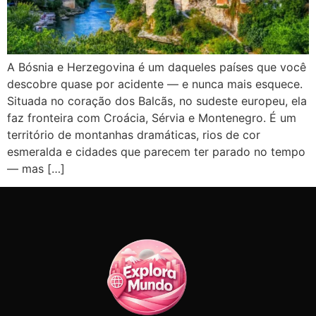
A Bósnia e Herzegovina é um daqueles países que você
descobre quase por acidente — e nunca mais esquece.
Situada no coração dos Balcãs, no sudeste europeu, ela
faz fronteira com Croácia, Sérvia e Montenegro. É um
território de montanhas dramáticas, rios de cor
esmeralda e cidades que parecem ter parado no tempo
— mas […]