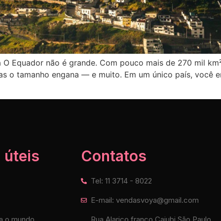
 O Equador não é grande. Com pouco mais de 270 mil km² e
as o tamanho engana — e muito. Em um único país, você enc
 úteis
Contatos
Tel: 11 3714 - 8022
E-mail: vendasvoya@gmail.com
a o mundo
Rua Alarico franco Caiubi São Paulo,