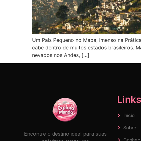
Um País Pequeno no Mapa, Imenso na Prática
cabe dentro de muitos estados brasileiros. M
nevados nos Andes, […]
Links
Início
Sobre
Encontre o destino ideal para suas
Conheç