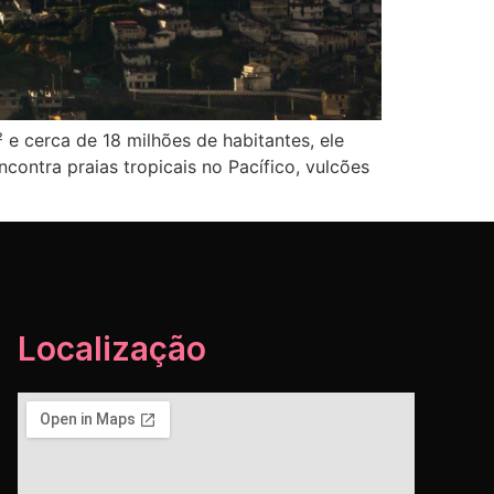
 cerca de 18 milhões de habitantes, ele
ontra praias tropicais no Pacífico, vulcões
Localização