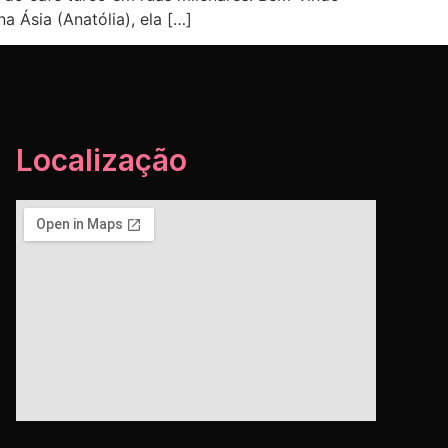
a Ásia (Anatólia), ela […]
Localização