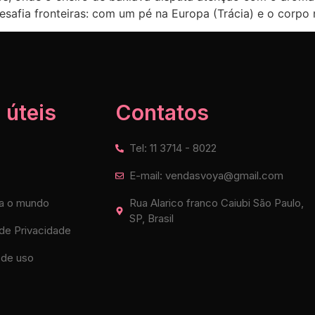
esafia fronteiras: com um pé na Europa (Trácia) e o corpo n
 úteis
Contatos
Tel: 11 3714 - 8022
E-mail: vendasvoya@gmail.com
a o mundo
Rua Alarico franco Caiubi São Paulo,
SP, Brasil
 de Privacidade
de uso