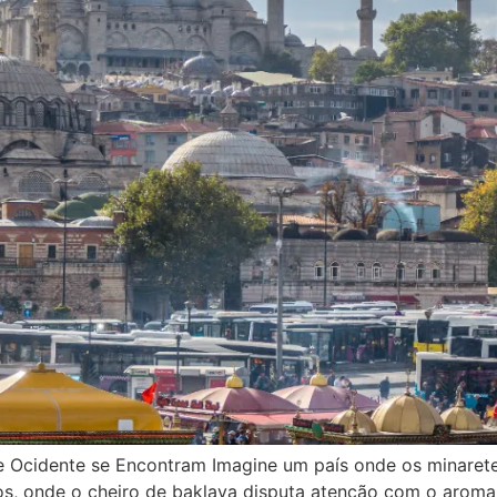
 e Ocidente se Encontram Imagine um país onde os minaret
s, onde o cheiro de baklava disputa atenção com o aroma 