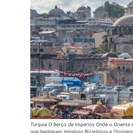
Turquia O Berço de Impérios Onde o Oriente
que banharam Impérios Bizantinos e Otomano