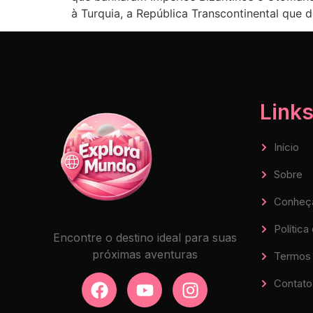
à Turquia, a República Transcontinental que d
Links
Início
Sobre
Conheç
Política
Encontre o destino ideal para suas
próximas aventuras
Termos 
Contato