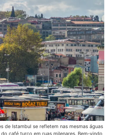
es de Istambul se refletem nas mesmas águas
do café turco em ruas milenares. Bem-vindo