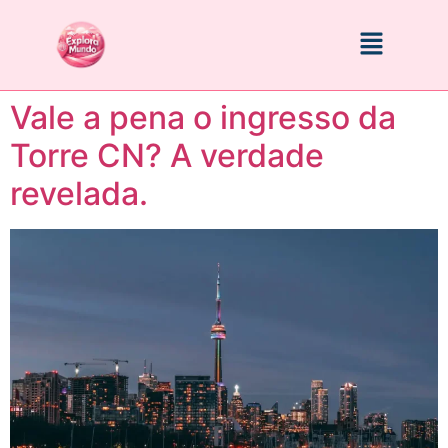
Vale a pena o ingresso da
Torre CN? A verdade
revelada.