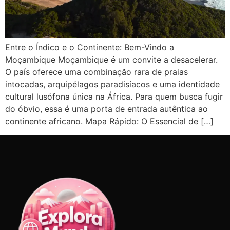
Entre o Índico e o Continente: Bem-Vindo a
Moçambique Moçambique é um convite a desacelerar.
O país oferece uma combinação rara de praias
intocadas, arquipélagos paradisíacos e uma identidade
cultural lusófona única na África. Para quem busca fugir
do óbvio, essa é uma porta de entrada autêntica ao
continente africano. Mapa Rápido: O Essencial de […]