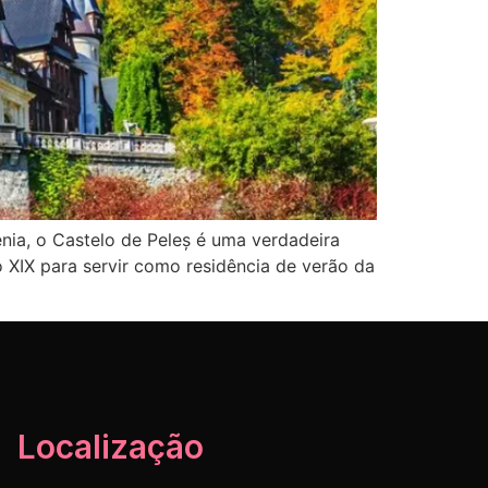
nia, o Castelo de Peleș é uma verdadeira
o XIX para servir como residência de verão da
Localização