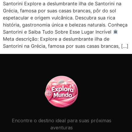
Santorini Explore a deslumbrante ilha de Santorini na
Grécia, famosa por suas casas brancas, pôr do sol
espetacular e origem vulcânica. Descubra sua rica
história, gastronomia única e belezas naturais. Conheça
Santorini e Saiba Tudo Sobre Esse Lugar Incrível
Meta descrição: Explore a deslumbrante ilha de
Santorini na Grécia, famosa por suas casas brancas, […]
Encontre o destino ideal para suas próximas
aventuras