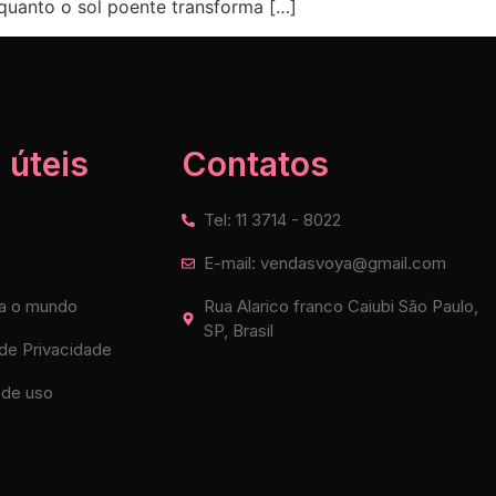
quanto o sol poente transforma […]
 úteis
Contatos
Tel: 11 3714 - 8022
E-mail: vendasvoya@gmail.com
a o mundo
Rua Alarico franco Caiubi São Paulo,
SP, Brasil
 de Privacidade
de uso