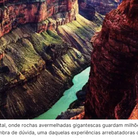
l, onde rochas avermelhadas gigantescas guardam milhões
mbra de dúvida, uma daquelas experiências arrebatadoras