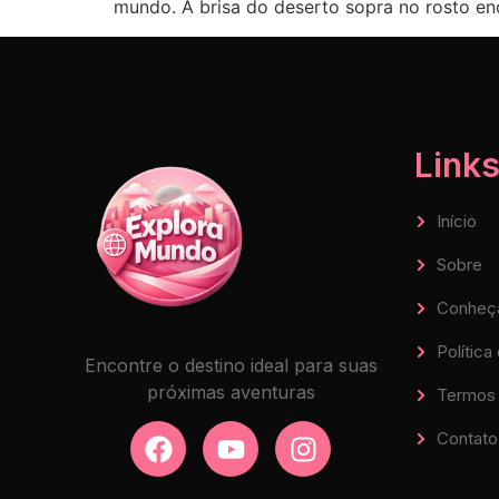
mundo. A brisa do deserto sopra no rosto en
Links
Início
Sobre
Conheç
Política
Encontre o destino ideal para suas
próximas aventuras
Termos 
Contato