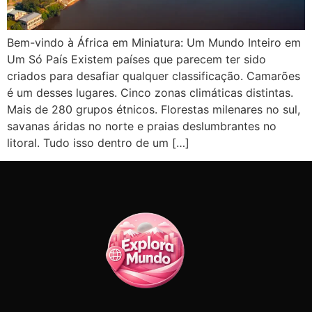
Bem-vindo à África em Miniatura: Um Mundo Inteiro em
Um Só País Existem países que parecem ter sido
criados para desafiar qualquer classificação. Camarões
é um desses lugares. Cinco zonas climáticas distintas.
Mais de 280 grupos étnicos. Florestas milenares no sul,
savanas áridas no norte e praias deslumbrantes no
litoral. Tudo isso dentro de um […]