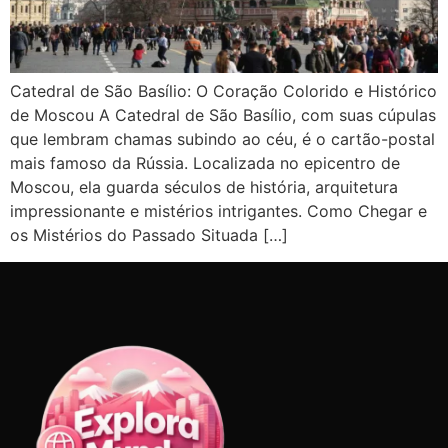
Catedral de São Basílio: O Coração Colorido e Histórico
de Moscou A Catedral de São Basílio, com suas cúpulas
que lembram chamas subindo ao céu, é o cartão-postal
mais famoso da Rússia. Localizada no epicentro de
Moscou, ela guarda séculos de história, arquitetura
impressionante e mistérios intrigantes. Como Chegar e
os Mistérios do Passado Situada […]