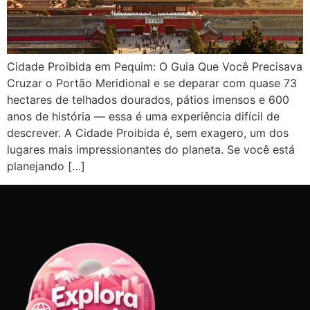
Cidade Proibida em Pequim: O Guia Que Você Precisava
Cruzar o Portão Meridional e se deparar com quase 73
hectares de telhados dourados, pátios imensos e 600
anos de história — essa é uma experiência difícil de
descrever. A Cidade Proibida é, sem exagero, um dos
lugares mais impressionantes do planeta. Se você está
planejando […]