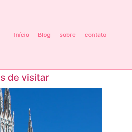
Início
Blog
sobre
contato
 de visitar