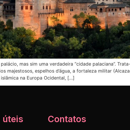
 palácio, mas sim uma verdadeira “cidade palaciana”. Tra
os majestosos, espelhos d’água, a fortaleza militar (Alcaza
 islâmica na Europa Ocidental, […]
 úteis
Contatos