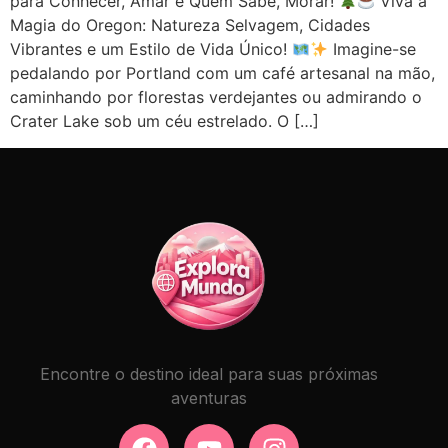
para Conhecer, Amar e Quem Sabe, Morar!
Viva a
Magia do Oregon: Natureza Selvagem, Cidades
Vibrantes e um Estilo de Vida Único!
Imagine-se
pedalando por Portland com um café artesanal na mão,
caminhando por florestas verdejantes ou admirando o
Crater Lake sob um céu estrelado. O […]
Encontre o destino ideal para suas próximas
aventuras