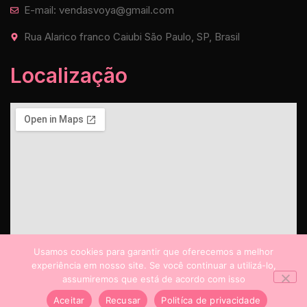
E-mail: vendasvoya@gmail.com
Rua Alarico franco Caiubi São Paulo, SP, Brasil
Localização
Usamos cookies para garantir que oferecemos a melhor
experiência em nosso site. Se você continuar a utilizá-lo,
assumiremos que está de acordo com isso
Aceitar
Recusar
Politíca de privacidade