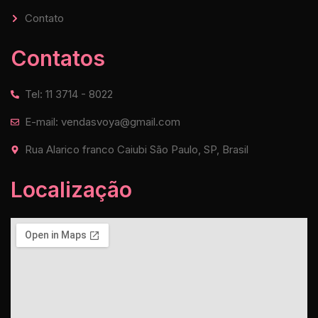
Contato
Contatos
Tel: 11 3714 - 8022
E-mail: vendasvoya@gmail.com
Rua Alarico franco Caiubi São Paulo, SP, Brasil
Localização