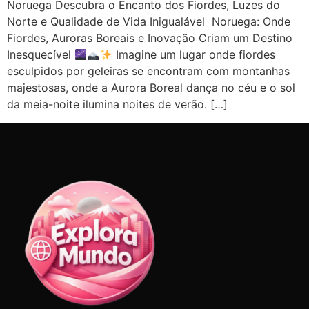
Noruega Descubra o Encanto dos Fiordes, Luzes do
Norte e Qualidade de Vida Inigualável Noruega: Onde
Fiordes, Auroras Boreais e Inovação Criam um Destino
Inesquecível
Imagine um lugar onde fiordes
esculpidos por geleiras se encontram com montanhas
majestosas, onde a Aurora Boreal dança no céu e o sol
da meia-noite ilumina noites de verão. […]